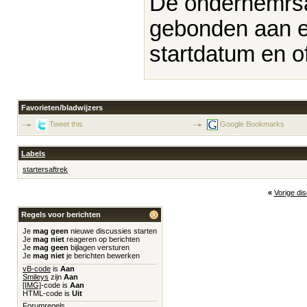
De ondernemrsaft
gebonden aan e
startdatum en of
Favorieten/bladwijzers
Tweet this
Google Bookmarks
Labels
startersaftrek
«
Vorige di
Regels voor berichten
Je
mag geen
nieuwe discussies starten
Je
mag niet
reageren op berichten
Je
mag geen
bijlagen versturen
Je
mag niet
je berichten bewerken
vB-code
is
Aan
Smileys
zijn
Aan
[IMG]
-code is
Aan
HTML-code is
Uit
Forumregels