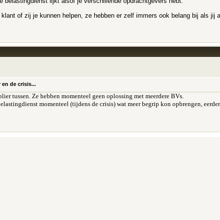
e belastingdienst lijkt alsof je verschillende opdrachtgevers hebt.
 klant of zij je kunnen helpen, ze hebben er zelf immers ook belang bij als j
n de crisis...
plier tussen. Ze hebben momenteel geen oplossing met meerdere BVs.
belastingdienst momenteel (tijdens de crisis) wat meer begrip kon opbrengen, eerder 