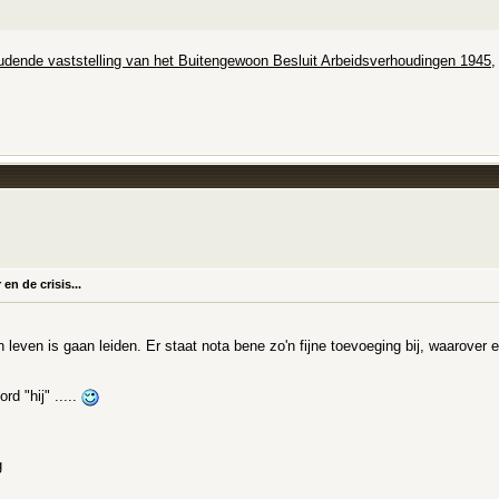
dende vaststelling van het Buitengewoon Besluit Arbeidsverhoudingen 1945
,
n de crisis...
n leven is gaan leiden. Er staat nota bene zo'n fijne toevoeging bij, waarover
rd "hij" .....
g