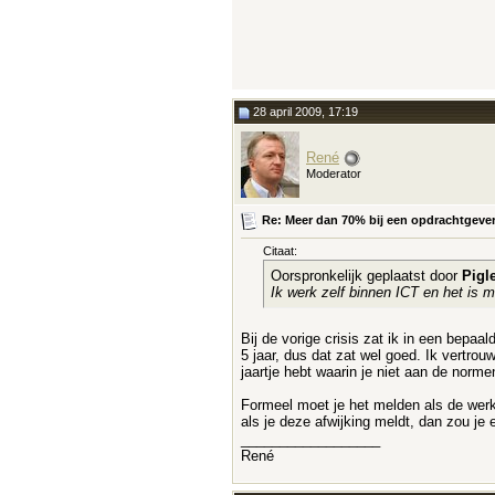
28 april 2009, 17:19
René
Moderator
Re: Meer dan 70% bij een opdrachtgever e
Citaat:
Oorspronkelijk geplaatst door
Pigle
Ik werk zelf binnen ICT en het is mo
Bij de vorige crisis zat ik in een bepaa
5 jaar, dus dat zat wel goed. Ik vertro
jaartje hebt waarin je niet aan de norme
Formeel moet je het melden als de werke
als je deze afwijking meldt, dan zou j
__________________
René