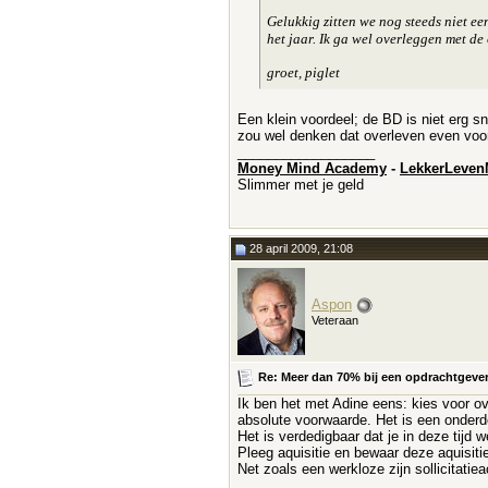
Gelukkig zitten we nog steeds niet ee
het jaar. Ik ga wel overleggen met de 
groet, piglet
Een klein voordeel; de BD is niet erg s
zou wel denken dat overleven even voor
__________________
Money Mind Academy
-
LekkerLeven
Slimmer met je geld
28 april 2009, 21:08
Aspon
Veteraan
Re: Meer dan 70% bij een opdrachtgever e
Ik ben het met Adine eens: kies voor ov
absolute voorwaarde. Het is een onderde
Het is verdedigbaar dat je in deze tijd 
Pleeg aquisitie en bewaar deze aquisitiea
Net zoals een werkloze zijn sollicitatie
__________________