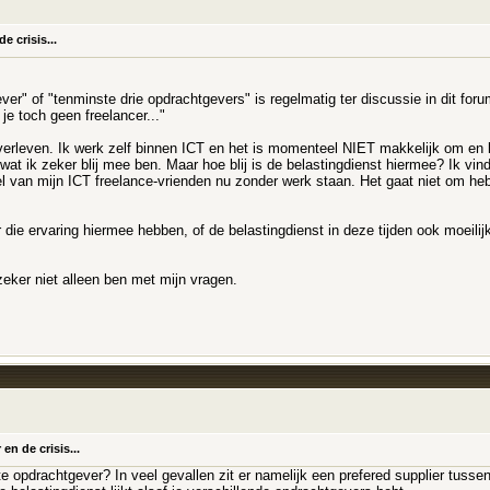
 crisis...
er" of "tenminste drie opdrachtgevers" is regelmatig ter discussie in dit fo
je toch geen freelancer..."
verleven. Ik werk zelf binnen ICT en het is momenteel NIET makkelijk om en klu
Iets wat ik zeker blij mee ben. Maar hoe blij is de belastingdienst hiermee? Ik
el van mijn ICT freelance-vrienden nu zonder werk staan. Het gaat niet om heb ik
r die ervaring hiermee hebben, of de belastingdienst in deze tijden ook moeili
zeker niet alleen ben met mijn vragen.
n de crisis...
te opdrachtgever? In veel gevallen zit er namelijk een prefered supplier tusse