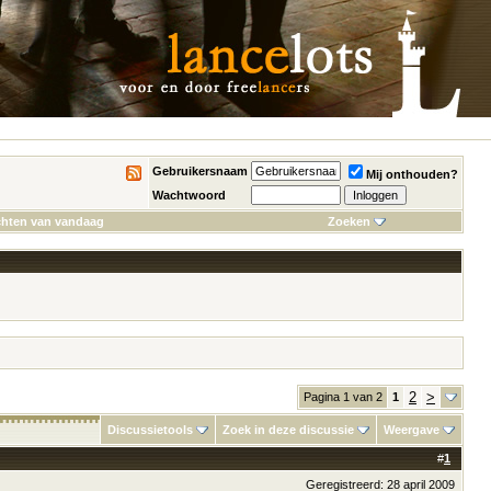
Gebruikersnaam
Mij onthouden?
Wachtwoord
chten van vandaag
Zoeken
2
>
Pagina 1 van 2
1
Discussietools
Zoek in deze discussie
Weergave
#
1
Geregistreerd: 28 april 2009