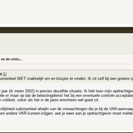
n de crisis...
t
menteel NIET makkelijk om en klusjes te vinden. Ik zit zelf bij een grotere opd
ld jaar (ik meen 2002) in precies dezelfde situatie. Ik heb toen mijn opdracht
uwde er maar op dat de belastingdienst het bij een eventuele controle accepta
n voldoet, zeker als het in de jaren eromheen wel goed zit.
lijkheid substantieel afwijkt van de verwachtingen die je bij de VAR-aanvraa
e een andere VAR kunnen krijgen, wat je weer aan je opdrachtgever moet meld