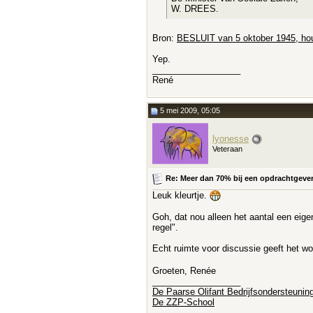
W. DREES.
Bron:
BESLUIT van 5 oktober 1945, hou
Yep.
__________________
René
5 mei 2009, 05:05
lyonesse
Veteraan
Re: Meer dan 70% bij een opdrachtgever e
Leuk kleurtje.
Goh, dat nou alleen het aantal een eige
regel".
Echt ruimte voor discussie geeft het woo
Groeten, Renée
__________________
De Paarse Olifant Bedrijfsondersteunin
De ZZP-School