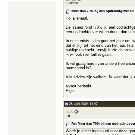
Juniorlid
Meer dan 70% bij een opdrachtgever en de
Hoi allemaal,
De issues rond "70% bij een opdrachtgev
een opdrachtgever willen doen, dan ben 
In deze crisis-tijden gaat het puur om o
dat ik blijf tot het eind van het jaar. 
huidige opdracht, terwijl ik zie dat zove
ik wil ook niet failliet gaan.
Ik wil graag horen van andere freelance
momenteel is?
Alle advies zijn welkom. Ik weet dat ik 
alvast bedankt,
Piglet
28 april 2009, 14:47
nick
Lid
Re: Meer dan 70% bij een opdrachtgever e
Wordt je direct ingehuurd door deze gro