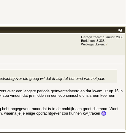
#
4
Geregistreerd: 1 januari 2006
Berichten: 3.338
Weblogartikelen:
2
rachtgever die graag wil dat ik blijf tot het eind van het jaar.
gevers over een langere periode geïnventariseerd en dat kwam uit op 15 in
bel zou vinden dat je midden in een economische crisis een keer een
g hebt opgegeven, maar dat is in de praktijk een groot dilemma. Want
en, waarna je je enige opdrachtgever zou kunnen kwijtraken