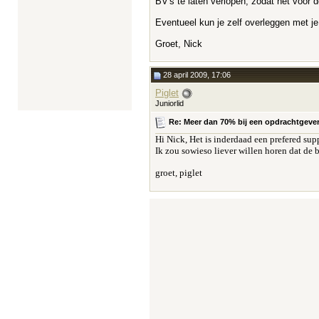
BV's te laten verlopen, zodat het voor d
Eventueel kun je zelf overleggen met je
Groet, Nick
28 april 2009, 17:06
Piglet
Juniorlid
Re: Meer dan 70% bij een opdrachtgever e
Hi Nick, Het is inderdaad een
prefered sup
Ik zou sowieso liever willen horen dat de 
groet, piglet