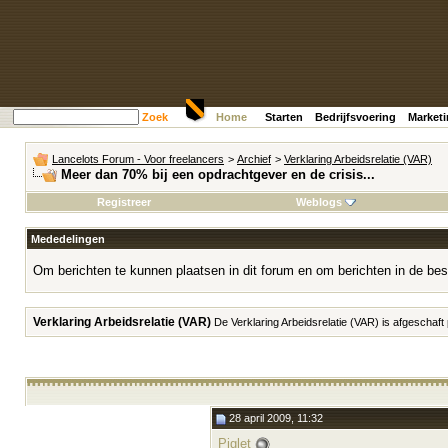
Zoek
Home
Starten
Bedrijfsvoering
Market
Lancelots Forum - Voor freelancers
>
Archief
>
Verklaring Arbeidsrelatie (VAR)
Meer dan 70% bij een opdrachtgever en de crisis...
Registreer
Weblogs
Mededelingen
Om berichten te kunnen plaatsen in dit forum en om berichten in de bes
Verklaring Arbeidsrelatie (VAR)
De Verklaring Arbeidsrelatie (VAR) is afgeschaft
28 april 2009, 11:32
Piglet