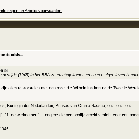
rzekeringen en Arbeidsvoorwaarden.
n de crisis...
on
ie destijds (1945) in het BBA is terechtgekomen en nu een eigen leven is gaan
zijn allen te worstelen met een regel die Wilhelmina kort na de Tweede Werel
s, Koningin der Nederlanden, Prinses van Oranje-Nassau, enz. enz. enz.
 [...]1. de werknemer [...] degene die persoonlijk arbeid verricht voor een ande
 1945