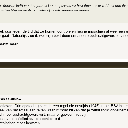
ns door de helft van het jaar, ik kan nog steeds me best doen om te voldoen aan de e
opdrachtgever en de recruiter of ze iets kunnen verzinnen...
nel, dus tegen de tijd dat ze komen controleren heb je misschien al weer een g
 gaat. Natuurlijk zou ik wel mijn best doen om andere opdrachtgevers te vin
MetMinder
n de crisis...
erleven. Drie opdrachtgevers is een regel die destijds (1945) in het BBA is t
el van het totaal aan feiten waaruit moet blijken dat je zelfstandig onderneme
wel meer opdrachtgevers wilt, maar er gewoon niet zijn.
ctiviteiten/offertes/ telefoontjes e.d.
activiteiten moet bewaren.