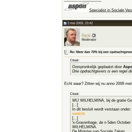
Specialist in Sociale Ve
3 mei 2009, 23:42
René
Moderator
Re: Meer dan 70% bij een opdrachtgever e
Citaat:
Oorspronkelijk geplaatst door
Asp
Drie opdrachtgevers is een regel d
Echt waar? Zitten wij nu anno 2009 met 
Citaat:
WIJ WILHELMINA, bij de gratie God
[...]
In dit besluit wordt verstaan onder:
verricht
[...]
's-Gravenhage, de n 5den October
WILHELMINA.
De Minister van Sociale Zaken,