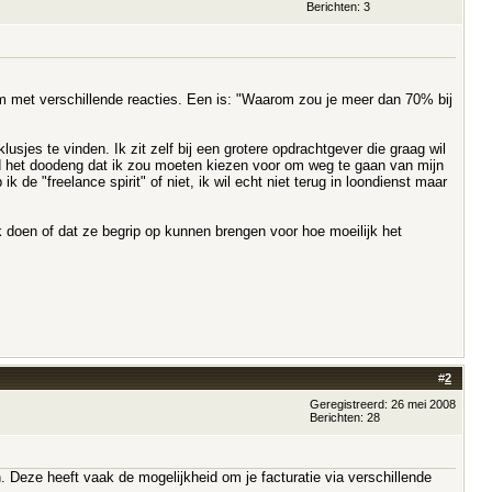
Berichten: 3
rum met verschillende reacties. Een is: "Waarom zou je meer dan 70% bij
sjes te vinden. Ik zit zelf bij een grotere opdrachtgever die graag wil
 vind het doodeng dat ik zou moeten kiezen voor om weg te gaan van mijn
 de "freelance spirit" of niet, ik wil echt niet terug in loondienst maar
jk doen of dat ze begrip op kunnen brengen voor hoe moeilijk het
#
2
Geregistreerd: 26 mei 2008
Berichten: 28
n. Deze heeft vaak de mogelijkheid om je facturatie via verschillende