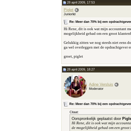
28 april 2009, 17:53
Piglet
Juniorlid
Re: Meer dan 70% bij een opdrachtgever e
Hi Rene, dit is ook wat mijn accountant me
mogelijkheid gehad om een groot klantenbes
Gelukkig zitten we nog steeds niet eens doo
ga wel overleggen met de opdrachtgever en 
groet, piglet
28 april 2009, 18:27
Adine Versluis
Moderator
Re: Meer dan 70% bij een opdrachtgever e
Citaat:
Oorspronkelijk geplaatst door
Pigle
Hi Rene, dit is ook wat mijn account
de mogelijkheid gehad om een groot k