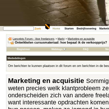
Zoek
Home
Starten
Bedrijfsvoering
Market
Lancelots Forum - Voor freelancers
>
Markt
>
Marketing en acquisitie
Ontwikkelen cursusmateriaal: hoe bepaal ik de verkoopprijs?
Registreer
Weblogs
FAQ
Ne
Mededelingen
Om berichten te kunnen plaatsen in dit forum en om berichten in de bes
Marketing en acquisitie
Sommige
weten precies welk klantprobleem z
onderscheiden zich van andere freela
want interessante opdrachten komen v