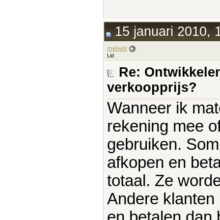
15 januari 2010, 
melwol
Lid
Re: Ontwikkelen
verkoopprijs?
Wanneer ik mate
rekening mee of
gebruiken. Somm
afkopen en beta
totaal. Ze word
Andere klanten k
en betalen dan 