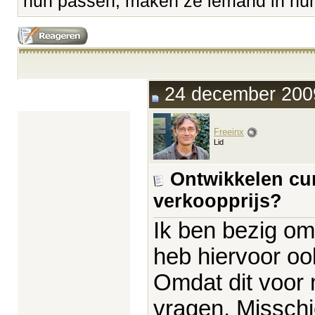
hun passen, maken ze iemand in hun 
24 december 2009
Freeinx
Lid
Ontwikkelen cur
verkoopprijs?
Ik ben bezig om
heb hiervoor ook
Omdat dit voor m
vragen. Misschi