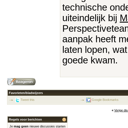
technische onde
uiteindelijk bij
M
Perspectivetea
aanpak heeft me
laten lopen, wat
goede kwam.
Favorieten/bladwijzers
Tweet this
Google Bookmarks
«
Vorige di
Regels voor berichten
Je
mag geen
nieuwe discussies starten