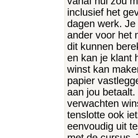
vanaf nul zou m
inclusief het g
dagen werk. Je 
ander voor het 
dit kunnen bere
en kan je klant 
winst kan make
papier vastlegg
aan jou betaalt. 
verwachten wins
tenslotte ook iet
eenvoudig uit t
met de cursus. 