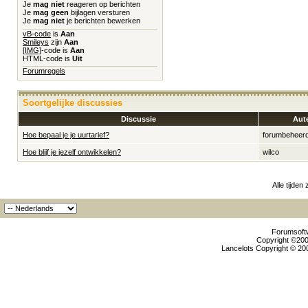
Je
mag niet
reageren op berichten
Je
mag geen
bijlagen versturen
Je
mag niet
je berichten bewerken
vB-code
is
Aan
Smileys
zijn
Aan
[IMG]
-code is
Aan
HTML-code is
Uit
Forumregels
Soortgelijke discussies
Discussie
Aut
Hoe bepaal je je uurtarief?
forumbeheer
Hoe blijf je jezelf ontwikkelen?
wilco
Alle tijden
Forumsoftw
Copyright ©2000
Lancelots Copyright © 200