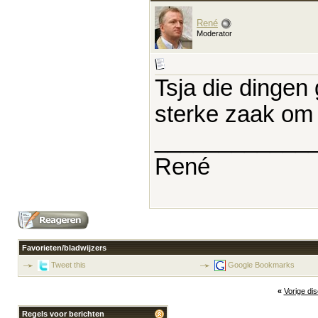
René
Moderator
Tsja die dingen 
sterke zaak om 
____________
René
Favorieten/bladwijzers
Tweet this
Google Bookmarks
«
Vorige di
Regels voor berichten