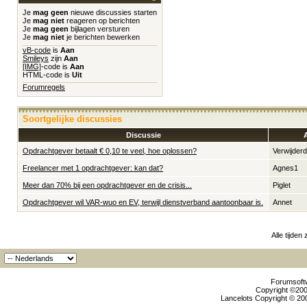
Je
mag geen
nieuwe discussies starten
Je
mag niet
reageren op berichten
Je
mag geen
bijlagen versturen
Je
mag niet
je berichten bewerken
vB-code
is
Aan
Smileys
zijn
Aan
[IMG]
-code is
Aan
HTML-code is
Uit
Forumregels
Soortgelijke discussies
Discussie
Opdrachtgever betaalt € 0,10 te veel, hoe oplossen?
Verwijder
Freelancer met 1 opdrachtgever: kan dat?
Agnes1
Meer dan 70% bij een opdrachtgever en de crisis...
Piglet
Opdrachtgever wil VAR-wuo en EV, terwijl dienstverband aantoonbaar is.
Annet
Alle tijden
Forumsoftw
Copyright ©2000
Lancelots Copyright © 200