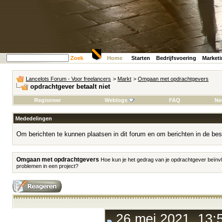
Zoek
Home
Starten
Bedrijfsvoering
Market
Lancelots Forum - Voor freelancers
>
Markt
>
Omgaan met opdrachtgevers
opdrachtgever betaalt niet
Registreer
Weblogs
FAQ
Ne
Mededelingen
Om berichten te kunnen plaatsen in dit forum en om berichten in de bes
Omgaan met opdrachtgevers
Hoe kun je het gedrag van je opdrachtgever beïnvl
problemen in een project?
26 mei 2021, 13: