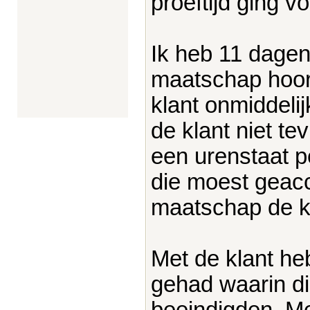
proeftijd ging v
Ik heb 11 dagen
maatschap hoor
klant onmiddeli
de klant niet t
een urenstaat pe
die moest geac
maatschap de kl
Met de klant h
gehad waarin d
beeindigden. M