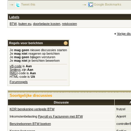
Tweet this
Google Bookmarks
Labels
BTW
,
buiten eu
,
doorbelaste kosten
,
reiskosten
«
Vorige di
Regels voor berichten
Je
mag geen
nieuwe discussies starten
Je
mag niet
reageren op berichten
Je
mag geen
bijlagen versturen
Je
mag niet
je berichten bewerken
vB-code
is
Aan
Smileys
zijn
Aan
[IMG]
-code is
Aan
HTML-code is
Uit
Forumregels
Soortgelijke discussies
Discussie
KOR berekening verlegde BTW
frutzel
Inkomstenbelasting
Payroll vs Factureren met BTW
ArjenH
Benzinebonnen BTW boeken
controller