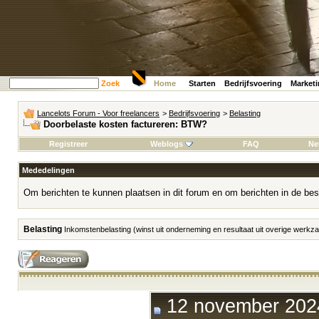
Zoek
Home
Starten
Bedrijfsvoering
Market
Lancelots Forum - Voor freelancers
>
Bedrijfsvoering
>
Belasting
Doorbelaste kosten factureren: BTW?
Registreer
Weblogs
FAQ
Ne
Mededelingen
Om berichten te kunnen plaatsen in dit forum en om berichten in de bes
Belasting
Inkomstenbelasting (winst uit onderneming en resultaat uit overige werk
12 november 2024