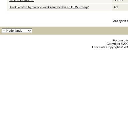
Kosten factureren
SarKar
Atrek kosten bij overige werkzaamheden en BTW vraag?
Art
Alle tijden
Forumsoftw
Copyright ©2000
Lancelots Copyright © 200