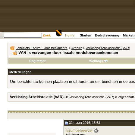
Zoek
Home
Starten
Bedrijfsvoering
Market
Lancelots Forum - Voor freelancers
>
Archief
>
Verklaring Arbeidsrelatie (VAR)
VAR is vervangen door fiscale modelovereenkomsten
Registreer
Weblogs
Mededelingen
Om berichten te kunnen plaatsen in dit forum en om berichten in de bes
Verklaring Arbeidsrelatie (VAR)
De Verklaring Arbeidsrelatie (VAR) is afgeschaft
31 maart 2016, 15:53
forumbeheerder
Administrator