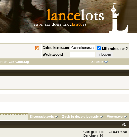
Gebruikersnaam
Mij onthouden?
Wachtwoord
chten van vandaag
Zoeken
Discussietools
Zoek in deze discussie
Weergave
#
1
Geregistreerd: 1 januari 2006
Berichten: 90