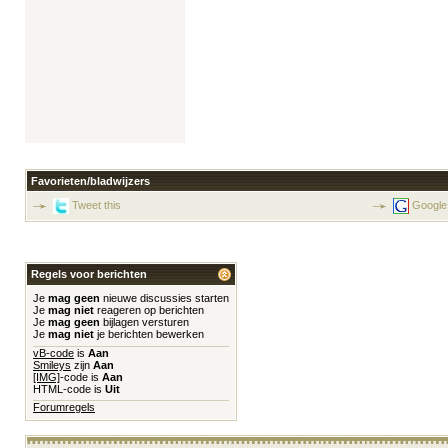
Favorieten/bladwijzers
Tweet this
Google
Regels voor berichten
Je
mag geen
nieuwe discussies starten
Je
mag niet
reageren op berichten
Je
mag geen
bijlagen versturen
Je
mag niet
je berichten bewerken
vB-code
is
Aan
Smileys
zijn
Aan
[IMG]
-code is
Aan
HTML-code is
Uit
Forumregels