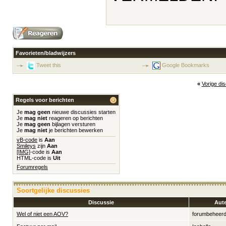
Favorieten/bladwijzers
Tweet this
Google Bookmarks
«
Vorige di
Regels voor berichten
Je
mag geen
nieuwe discussies starten
Je
mag niet
reageren op berichten
Je
mag geen
bijlagen versturen
Je
mag niet
je berichten bewerken
vB-code
is
Aan
Smileys
zijn
Aan
[IMG]
-code is
Aan
HTML-code is
Uit
Forumregels
Soortgelijke discussies
Discussie
Aut
Wel of niet een AOV?
forumbeheerd