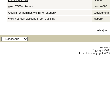
Factuur per mail
Isabelle
geen BTW op factuur
carsten888
Geen BTW-nummer, wel BTW rekenen?
aadwagner.nl
Wie investeert wel eens in een training?
Isabelle
Alle tijden
Forumsoftw
Copyright ©2000
Lancelots Copyright © 200