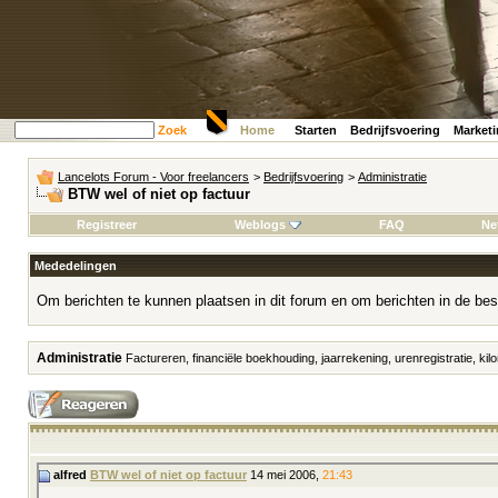
Zoek
Home
Starten
Bedrijfsvoering
Market
Lancelots Forum - Voor freelancers
>
Bedrijfsvoering
>
Administratie
BTW wel of niet op factuur
Registreer
Weblogs
FAQ
Ne
Mededelingen
Om berichten te kunnen plaatsen in dit forum en om berichten in de bes
Administratie
Factureren, financiële boekhouding, jaarrekening, urenregistratie, kilo
alfred
BTW wel of niet op factuur
14 mei 2006,
21:43