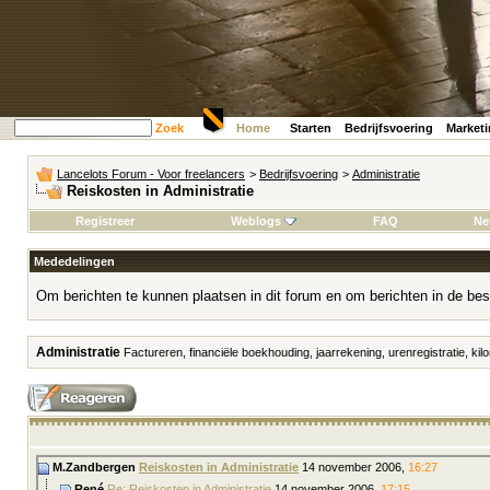
Zoek
Home
Starten
Bedrijfsvoering
Market
Lancelots Forum - Voor freelancers
>
Bedrijfsvoering
>
Administratie
Reiskosten in Administratie
Registreer
Weblogs
FAQ
Ne
Mededelingen
Om berichten te kunnen plaatsen in dit forum en om berichten in de bes
Administratie
Factureren, financiële boekhouding, jaarrekening, urenregistratie, kilo
M.Zandbergen
Reiskosten in Administratie
14 november 2006,
16:27
René
Re: Reiskosten in Administratie
14 november 2006,
17:15