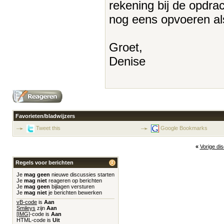
rekening bij de opdrac
nog eens opvoeren als
Groet,
Denise
Favorieten/bladwijzers
Tweet this
Google Bookmarks
«
Vorige di
Regels voor berichten
Je
mag geen
nieuwe discussies starten
Je
mag niet
reageren op berichten
Je
mag geen
bijlagen versturen
Je
mag niet
je berichten bewerken
vB-code
is
Aan
Smileys
zijn
Aan
[IMG]
-code is
Aan
HTML-code is
Uit