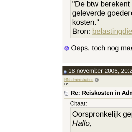
"De btw berekent 
geleverde goedere
kosten."
Bron:
belastingdi
Oeps, toch nog maa
18 november 2006, 20:
RNadministraties
Lid
Re: Reiskosten in Adm
Citaat:
Oorspronkelijk ge
Hallo,