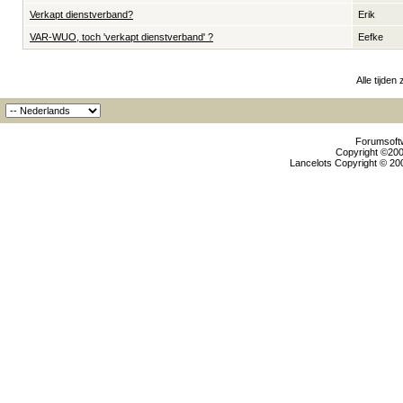
Verkapt dienstverband?
Erik
VAR-WUO, toch 'verkapt dienstverband' ?
Eefke
Alle tijden
Forumsoftw
Copyright ©2000
Lancelots Copyright © 200