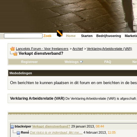
Zoek
Home
Starten
Bedrijfsvoering
Market
Lancelots Forum - Voor freelancers
>
Archief
>
Verklaring Arbeidsrelatie (VAR)
Verkapt dienstverband?
Registreer
Weblogs
FAQ
Ne
Mededelingen
Om berichten te kunnen plaatsen in dit forum en om berichten in de bes
Verklaring Arbeidsrelatie (VAR)
De Verklaring Arbeidsrelatie (VAR) is afgeschaft
blackviper
Verkapt dienstverband?
29 januari 2013,
08:44
René
Dat risico is er inderdaad, lijkt me....
4 februari 2013,
11:05