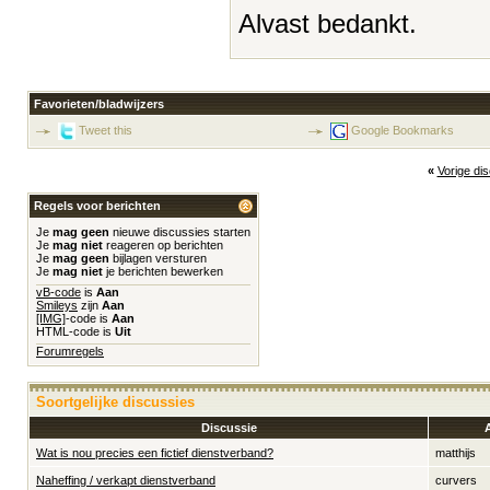
Alvast bedankt.
Favorieten/bladwijzers
Tweet this
Google Bookmarks
«
Vorige di
Regels voor berichten
Je
mag geen
nieuwe discussies starten
Je
mag niet
reageren op berichten
Je
mag geen
bijlagen versturen
Je
mag niet
je berichten bewerken
vB-code
is
Aan
Smileys
zijn
Aan
[IMG]
-code is
Aan
HTML-code is
Uit
Forumregels
Soortgelijke discussies
Discussie
Wat is nou precies een fictief dienstverband?
matthijs
Naheffing / verkapt dienstverband
curvers