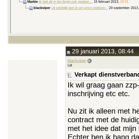
Markie
Ik heb dit in het begin ook gedaan....
15 februari 2013,
19:41
blackviper
Uit eindelijk ben ik om prive redenen...
20 september 2013
29 januari 2013, 08:44
blackviper
Lid
Verkapt dienstverban
Ik wil graag gaan zzp
inschrijving etc etc.
Nu zit ik alleen met h
contract met de huidi
met het idee dat mijn
Echter ben ik bang dat