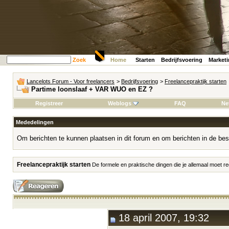
Zoek
Home
Starten
Bedrijfsvoering
Market
Lancelots Forum - Voor freelancers
>
Bedrijfsvoering
>
Freelancepraktijk starten
Partime loonslaaf + VAR WUO en EZ ?
Registreer
Weblogs
FAQ
Ne
Mededelingen
Om berichten te kunnen plaatsen in dit forum en om berichten in de bes
Freelancepraktijk starten
De formele en praktische dingen die je allemaal moet reg
18 april 2007, 19:32