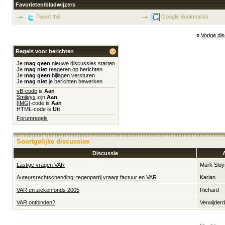
Favorieten/bladwijzers
Tweet this
Google Bookmarks
«
Vorige di
Regels voor berichten
Je
mag geen
nieuwe discussies starten
Je
mag niet
reageren op berichten
Je
mag geen
bijlagen versturen
Je
mag niet
je berichten bewerken
vB-code
is
Aan
Smileys
zijn
Aan
[IMG]
-code is
Aan
HTML-code is
Uit
Forumregels
Soortgelijke discussies
Discussie
Lastige vragen VAR
Mark Slu
Auteursrechtschending: tegenpartij vraagt factuur en VAR
Karian
VAR en ziekenfonds 2005
Richard
VAR ontbinden?
Verwijder