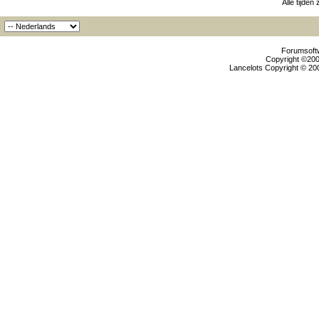
Alle tijden
Forumsoftw
Copyright ©2000
Lancelots Copyright © 200