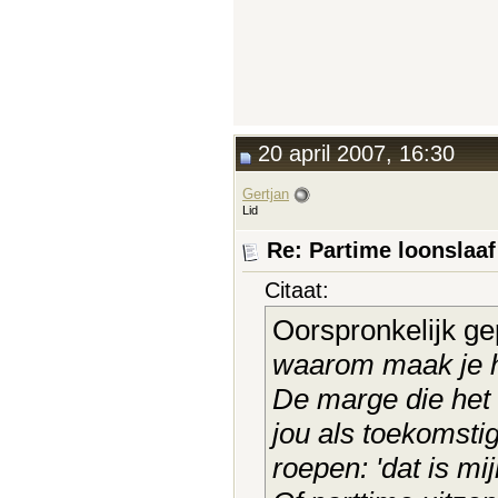
20 april 2007, 16:30
Gertjan
Lid
Re: Partime loonslaa
Citaat:
Oorspronkelijk ge
waarom maak je h
De marge die het u
jou als toekomsti
roepen: 'dat is mij