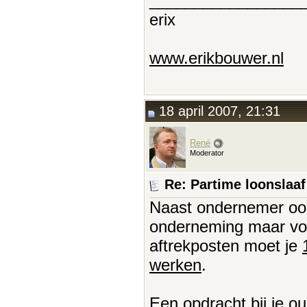
_________________
erix
www.erikbouwer.nl
18 april 2007, 21:31
René
Moderator
Re: Partime loonslaa
Naast ondernemer ook
onderneming maar vol
aftrekposten moet je
werken
.
Een opdracht bij je o