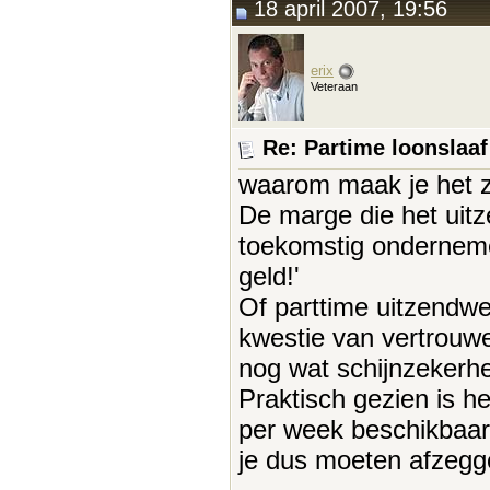
18 april 2007, 19:56
erix
Veteraan
Re: Partime loonslaa
waarom maak je het z
De marge die het uitze
toekomstig ondernemer
geld!'
Of parttime uitzendwer
kwestie van vertrouwen
nog wat schijnzeker
Praktisch gezien is he
per week beschikbaar 
je dus moeten afzegge