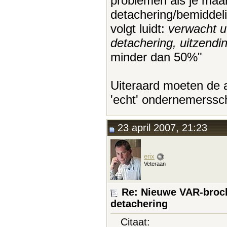
problemen als je maar
detachering/bemiddeli
volgt luidt:
verwacht u
detachering, uitzendi
minder dan 50%"
Uiteraard moeten de a
'echt' ondernemerssc
23 april 2007, 21:23
erix
Veteraan
Re: Nieuwe VAR-broch
detachering
Citaat: