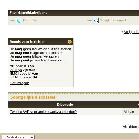
Favorieten/bladwijzers
Tweet this
Google Bookmarks
«
Vorige di
Regels voor berichten
Je
mag geen
nieuwe discussies starten
Je
mag niet
reageren op berichten
Je
mag geen
bijlagen versturen
Je
mag niet
je berichten bewerken
vB-code
is
Aan
Smileys
zijn
Aan
[IMG]
-code is
Aan
HTML-code is
Uit
Forumregels
Soortgelijke discussies
Discussie
Tweede VAR voor andere werkzaamheden?
Marjan
Alle tijden