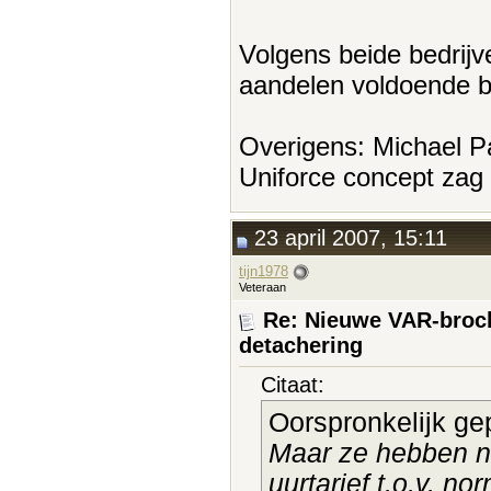
Volgens beide bedrijv
aandelen voldoende be
Overigens: Michael P
Uniforce concept zag 
23 april 2007, 15:11
tijn1978
Veteraan
Re: Nieuwe VAR-broch
detachering
Citaat:
Oorspronkelijk ge
Maar ze hebben no
uurtarief t.o.v. no