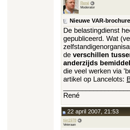
René
Moderator
Nieuwe VAR-brochure:
De belastingdienst h
gepubliceerd. Wat (v
zelfstandigenorganisat
de
verschillen tuss
anderzijds bemidde
die veel werken via 
artikel op Lancelots:
B
_________________
René
22 april 2007, 21:53
tijn1978
Veteraan