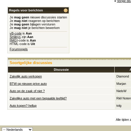
«
Vorige di
Regels voor berichten
Je
mag geen
nieuwe discussies starten
Je
mag niet
reageren op berichten
Je
mag geen
bijlagen versturen
Je
mag niet
je berichten bewerken
vB-code
is
Aan
Smileys
zijn
Aan
[IMG]
-code is
Aan
HTML-code is
Uit
Forumregels
Soortgelijke discussies
Discussie
Zakelijk auto verkopen
Diamond
BTW op nieuwe prive auto
Marjan
Auto op de zaak of niet ?
NielsW
Zakelijke auto met een bepaalde leeftijd?
Riël Note
Auto kopen? hellup
tolg
Alle tijden