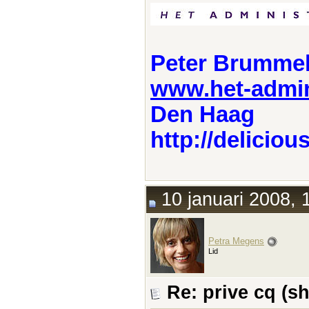
Peter Brumme
www.het-admini
Den Haag
http://delici
10 januari 2008, 
Petra Megens
Lid
Re: prive cq (s