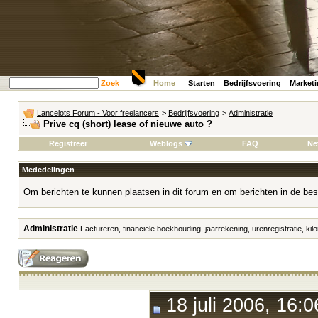
Zoek
Home
Starten
Bedrijfsvoering
Market
Lancelots Forum - Voor freelancers
>
Bedrijfsvoering
>
Administratie
Prive cq (short) lease of nieuwe auto ?
Registreer
Weblogs
FAQ
Ne
Mededelingen
Om berichten te kunnen plaatsen in dit forum en om berichten in de bes
Administratie
Factureren, financiële boekhouding, jaarrekening, urenregistratie, kilo
18 juli 2006, 16:0