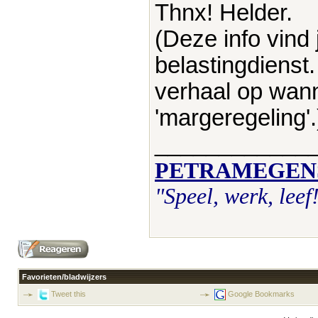
Thnx! Helder.
(Deze info vind 
belastingdienst
verhaal op wanne
'margeregeling'.
____________
PETRAMEGEN
"Speel, werk, leef
Favorieten/bladwijzers
Tweet this
Google Bookmarks