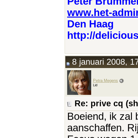
Peter Brumme
www.het-admini
Den Haag
http://delici
8 januari 2008, 1
Petra Megens
Lid
Re: prive cq (s
Boeiend, ik zal
aanschaffen. Rij