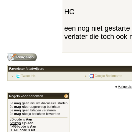
HG
een nog niet gestart
verlater die toch ook 
Favorieten/bladwijzers
Tweet this
Google Bookmarks
«
Vorige di
Regels voor berichten
Je
mag geen
nieuwe discussies starten
Je
mag niet
reageren op berichten
Je
mag geen
bijlagen versturen
Je
mag niet
je berichten bewerken
vB-code
is
Aan
Smileys
zijn
Aan
[IMG]
-code is
Aan
HTML-code is
Uit