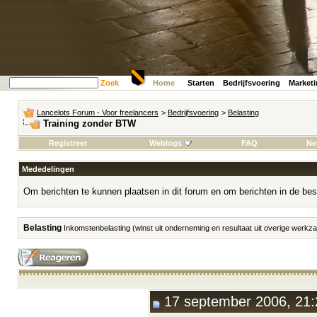
Zoek
Home
Starten
Bedrijfsvoering
Market
Lancelots Forum - Voor freelancers
>
Bedrijfsvoering
>
Belasting
Training zonder BTW
Registreer
Weblogs
FAQ
Ne
Mededelingen
Om berichten te kunnen plaatsen in dit forum en om berichten in de bes
Belasting
Inkomstenbelasting (winst uit onderneming en resultaat uit overige werk
17 september 2006, 21: