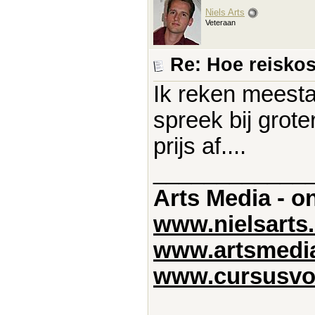
Niels Arts
Veteraan
Re: Hoe reisko
Ik reken meestal
spreek bij grot
prijs af....
____________
Arts Media - o
www.nielsarts.
www.artsmedia
www.cursusvoo