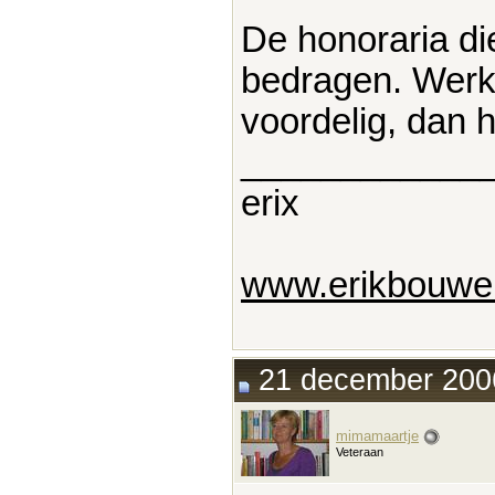
De honoraria die
bedragen. Werk i
voordelig, dan 
____________
erix
www.erikbouwer
21 december 2006
mimamaartje
Veteraan