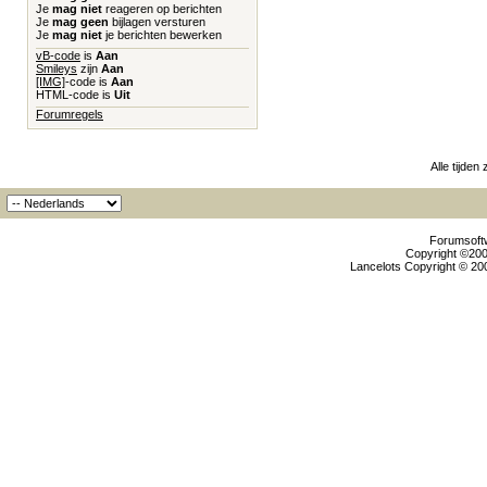
Je
mag niet
reageren op berichten
Je
mag geen
bijlagen versturen
Je
mag niet
je berichten bewerken
vB-code
is
Aan
Smileys
zijn
Aan
[IMG]
-code is
Aan
HTML-code is
Uit
Forumregels
Alle tijden
Forumsoftw
Copyright ©2000
Lancelots Copyright © 200