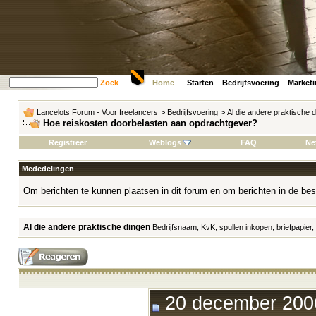
Zoek
Home
Starten
Bedrijfsvoering
Market
Lancelots Forum - Voor freelancers
>
Bedrijfsvoering
>
Al die andere praktische 
Hoe reiskosten doorbelasten aan opdrachtgever?
Registreer
Weblogs
FAQ
Ne
Mededelingen
Om berichten te kunnen plaatsen in dit forum en om berichten in de bes
Al die andere praktische dingen
Bedrijfsnaam, KvK, spullen inkopen, briefpapier,
20 december 2006