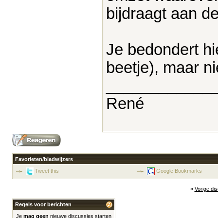
bijdraagt aan de
Je bedondert hi
beetje), maar ni
____________
René
Favorieten/bladwijzers
Tweet this
Google Bookmarks
«
Vorige di
Regels voor berichten
Je
mag geen
nieuwe discussies starten