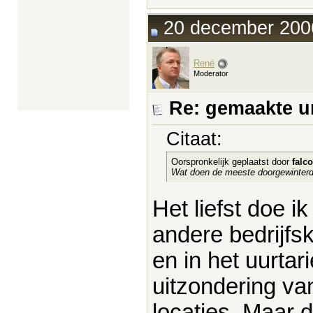
20 december 2006
René
Moderator
Re: gemaakte ur
Citaat:
Oorspronkelijk geplaatst door
falco
Wat doen de meeste doorgewinterde 
Het liefst doe i
andere bedrijfs
en in het uurtar
uitzondering va
locaties. Maar d