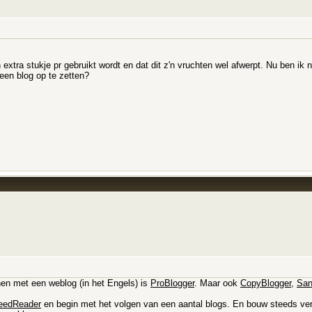
 extra stukje pr gebruikt wordt en dat dit z'n vruchten wel afwerpt. Nu ben ik 
een blog op te zetten?
nen met een weblog (in het Engels) is
ProBlogger
. Maar ook
CopyBlogger
,
San
eedReader
en begin met het volgen van een aantal blogs. En bouw steeds verd