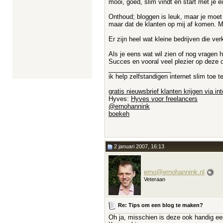
mooi, goed, slim vindt en start met je e
Onthoud; bloggen is leuk, maar je moet 
maar dat de klanten op mij af komen. Ma
Er zijn heel wat kleine bedrijven die ve
Als je eens wat wil zien of nog vragen 
Succes en vooral veel plezier op deze 
__________________
ik help zelfstandigen internet slim toe
gratis nieuwsbrief klanten krijgen via int
Hyves:
Hyves voor freelancers
@ernohannink
boekeh
2 januari 2007, 16:13
erno@ernohannink.nl
Veteraan
Re: Tips om een blog te maken?
Oh ja, misschien is deze ook handig ee