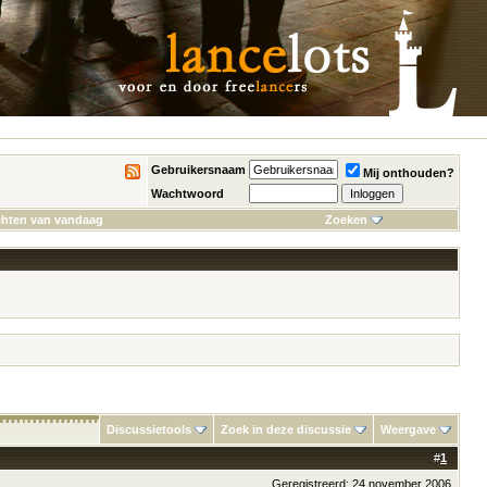
Gebruikersnaam
Mij onthouden?
Wachtwoord
chten van vandaag
Zoeken
Discussietools
Zoek in deze discussie
Weergave
#
1
Geregistreerd: 24 november 2006