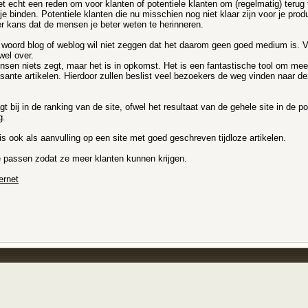
et echt een reden om voor klanten of potentiele klanten om (regelmatig) teru
je binden. Potentiele klanten die nu misschien nog niet klaar zijn voor je pr
er kans dat de mensen je beter weten te herinneren.
 woord blog of weblog wil niet zeggen dat het daarom geen goed medium is. Ve
wel over.
en niets zegt, maar het is in opkomst. Het is een fantastische tool om meer 
essante artikelen. Hierdoor zullen beslist veel bezoekers de weg vinden naar
gt bij in de ranking van de site, ofwel het resultaat van de gehele site in de
g.
is ook als aanvulling op een site met goed geschreven tijdloze artikelen.
 te passen zodat ze meer klanten kunnen krijgen.
ernet