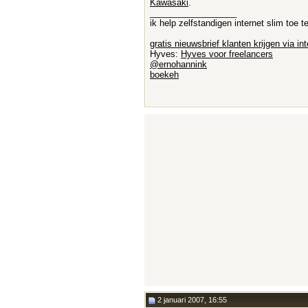
Kawasaki
.
__________________
ik help zelfstandigen internet slim toe
gratis nieuwsbrief klanten krijgen via int
Hyves:
Hyves voor freelancers
@ernohannink
boekeh
2 januari 2007, 16:55