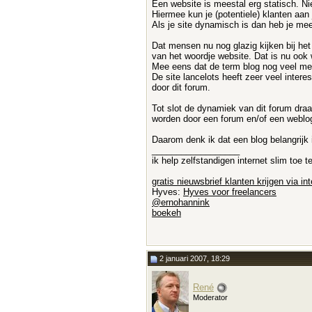
Een website is meestal erg statisch. Ni
Hiermee kun je (potentiele) klanten aan 
Als je site dynamisch is dan heb je me
Dat mensen nu nog glazig kijken bij het
van het woordje website. Dat is nu ook 
Mee eens dat de term blog nog veel mens
De site lancelots heeft zeer veel inter
door dit forum.
Tot slot de dynamiek van dit forum draa
worden door een forum en/of een weblo
Daarom denk ik dat een blog belangrijk 
__________________
ik help zelfstandigen internet slim toe
gratis nieuwsbrief klanten krijgen via int
Hyves:
Hyves voor freelancers
@ernohannink
boekeh
2 januari 2007, 18:29
René
Moderator