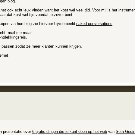
igen blog.
het ook echt leuk vinden want het kost wel veel tijd. Voor mij is het instrume
ar dat kost wel tijd voordat je zover bent.
rkopen via hun blog zie hiervoor bijvoorbeeld
naked conversations
.
hebt, mail me maar.
ontdekkingsreis.
 te passen zodat ze meer klanten kunnen krijgen.
ernet
n presentatie over
6 gratis dingen die je kunt doen op het web
van
Seth Godi