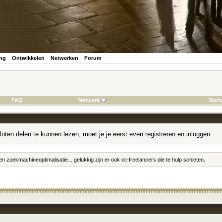
ing
Ontwikkelen
Netwerken
Forum
FAQ
Netwerk
Beri
loten delen te kunnen lezen, moet je je eerst even
registreren
en inloggen.
 zoekmachineoptimalisatie... gelukkig zijn er ook ict-freelancers die te hulp schieten.