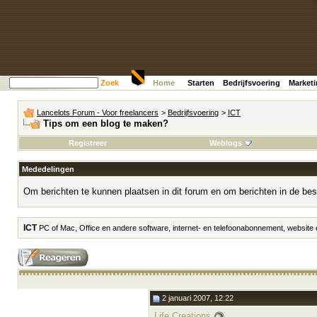
Zoek
Home
Starten
Bedrijfsvoering
Market
Lancelots Forum - Voor freelancers
>
Bedrijfsvoering
>
ICT
Tips om een blog te maken?
Registreer
Weblogs
Mededelingen
Om berichten te kunnen plaatsen in dit forum en om berichten in de bes
ICT
PC of Mac, Office en andere software, internet- en telefoonabonnement, website en
2 januari 2007, 12:22
Life Creations