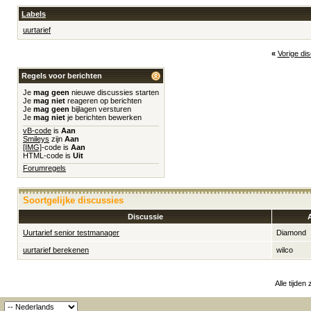
Labels
uurtarief
«
Vorige di
Regels voor berichten
Je
mag geen
nieuwe discussies starten
Je
mag niet
reageren op berichten
Je
mag geen
bijlagen versturen
Je
mag niet
je berichten bewerken
vB-code
is
Aan
Smileys
zijn
Aan
[IMG]
-code is
Aan
HTML-code is
Uit
Forumregels
Soortgelijke discussies
Discussie
Uurtarief senior testmanager
Diamond
uurtarief berekenen
wilco
Alle tijden