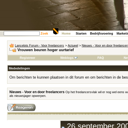
Zoek
Home
Starten
Bedrijfsvoering
Market
Lancelots Forum - Voor freelancers
>
Actueel
>
Nieuws - Voor en door freelancer
Vrouwen beuren hoger uurtarief
Registreer
Weblogs
FAQ
Ne
Mededelingen
Om berichten te kunnen plaatsen in dit forum en om berichten in de bes
Nieuws - Voor en door freelancers
Op het freelancersvlak wil er nog wel eens w
als nieuwsjager opwerpen.
26 september 200