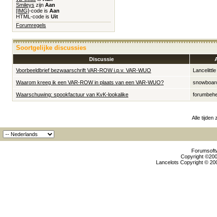
Smileys
zijn
Aan
[IMG]
-code is
Aan
HTML-code is
Uit
Forumregels
Soortgelijke discussies
Discussie
Voorbeeldbrief bezwaarschrift VAR-ROW i.p.v. VAR-WUO
Lancelittle
Waarom kreeg ik een VAR-ROW in plaats van een VAR-WUO?
snowboar
Waarschuwing: spookfactuur van KvK-lookalike
forumbeh
Alle tijden
Forumsoftw
Copyright ©2000
Lancelots Copyright © 200