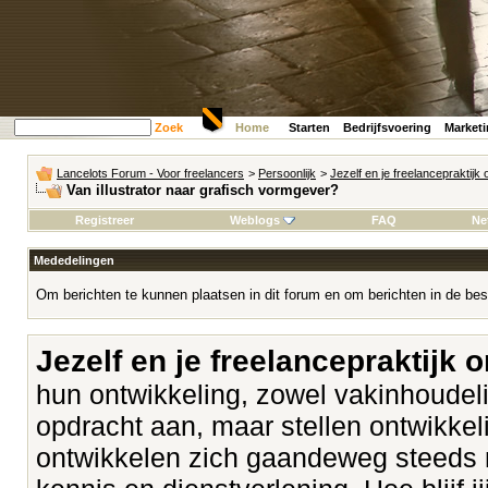
Zoek
Home
Starten
Bedrijfsvoering
Market
Lancelots Forum - Voor freelancers
>
Persoonlijk
>
Jezelf en je freelancepraktijk
Van illustrator naar grafisch vormgever?
Registreer
Weblogs
FAQ
Ne
Mededelingen
Om berichten te kunnen plaatsen in dit forum en om berichten in de bes
Jezelf en je freelancepraktijk 
hun ontwikkeling, zowel vakinhoudeli
opdracht aan, maar stellen ontwikk
ontwikkelen zich gaandeweg steeds 