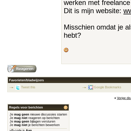
werken met freelance 
Dit is mijn website:
ww
Misschien omdat je als
hebt?
Favorieten/bladwijzers
Tweet this
Google Bookmarks
«
Vorige di
Regels voor berichten
Je
mag geen
nieuwe discussies starten
Je
mag niet
reageren op berichten
Je
mag geen
bijlagen versturen
Je
mag niet
je berichten bewerken
vB-code
is
Aan