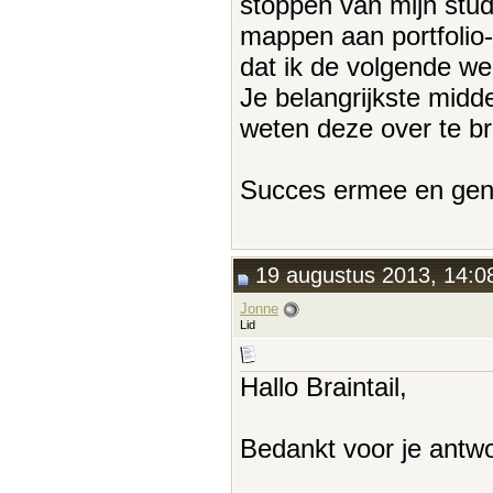
stoppen van mijn studi
mappen aan portfolio-
dat ik de volgende we
Je belangrijkste midde
weten deze over te b
Succes ermee en geni
19 augustus 2013, 14:0
Jonne
Lid
Hallo Braintail,
Bedankt voor je antw