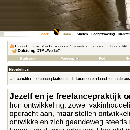
Zoek
Home
Starten
Bedrijfsvoering
Market
Lancelots Forum - Voor freelancers
>
Persoonlijk
>
Jezelf en je freelancepraktijk
Opleiding DTP...Welke?
Registreer
Weblogs
FAQ
Ne
Mededelingen
Om berichten te kunnen plaatsen in dit forum en om berichten in de bes
Jezelf en je freelancepraktijk 
hun ontwikkeling, zowel vakinhoudeli
opdracht aan, maar stellen ontwikk
ontwikkelen zich gaandeweg steeds 