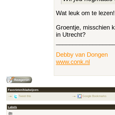
Wat leuk om te lezen! 
Groentje, misschien ku
in Utrecht?
_________________
Debby van Dongen
www.conk.nl
Favorieten/bladwijzers
Tweet this
Google Bookmarks
Labels
dtp