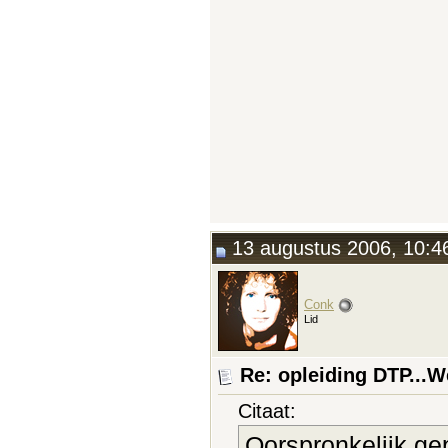
13 augustus 2006, 10:4
Conk
Lid
Re: opleiding DTP...
Citaat:
Oorspronkelijk ge