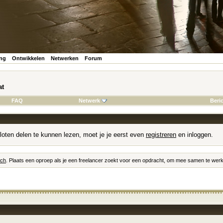
ing
Ontwikkelen
Netwerken
Forum
at
FAQ
Netwerk
Beri
loten delen te kunnen lezen, moet je je eerst even
registreren
en inloggen.
tch
. Plaats een oproep als je een freelancer zoekt voor een opdracht, om mee samen te werk