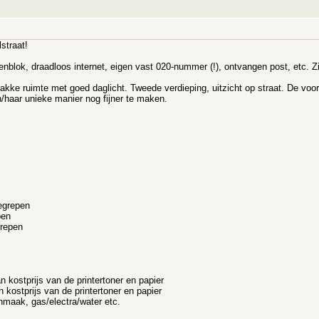
straat!
eukenblok, draadloos internet, eigen vast 020-nummer (!), ontvangen post, etc. Z
akke ruimte met goed daglicht. Tweede verdieping, uitzicht op straat. De voork
/haar unieke manier nog fijner te maken.
egrepen
pen
grepen
n kostprijs van de printertoner en papier
 kostprijs van de printertoner en papier
onmaak, gas/electra/water etc.