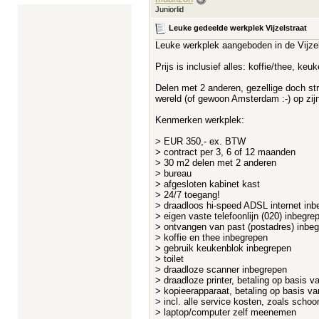
Juniorlid
Leuke gedeelde werkplek Vijzelstraat
Leuke werkplek aangeboden in de Vijzel
Prijs is inclusief alles: koffie/thee, k
Delen met 2 anderen, gezellige doch str
wereld (of gewoon Amsterdam :-) op zijn
Kenmerken werkplek:
> EUR 350,- ex. BTW
> contract per 3, 6 of 12 maanden
> 30 m2 delen met 2 anderen
> bureau
> afgesloten kabinet kast
> 24/7 toegang!
> draadloos hi-speed ADSL internet inb
> eigen vaste telefoonlijn (020) inbegre
> ontvangen van past (postadres) inbe
> koffie en thee inbegrepen
> gebruik keukenblok inbegrepen
> toilet
> draadloze scanner inbegrepen
> draadloze printer, betaling op basis va
> kopieerapparaat, betaling op basis van
> incl. alle service kosten, zoals scho
> laptop/computer zelf meenemen