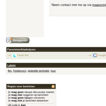
Neem contact met me op via
maanzon
Favorieten/bladwijzers
Tweet this
Google
Labels
flex
,
freelancers
,
gedeelde werkplek
,
huur
Regels voor berichten
Je
mag geen
nieuwe discussies starten
Je
mag niet
reageren op berichten
Je
mag geen
bijlagen versturen
Je
mag niet
je berichten bewerken
vB-code
is
Aan