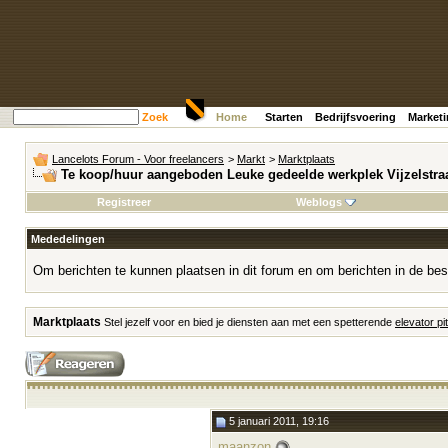
Zoek
Home
Starten
Bedrijfsvoering
Market
Lancelots Forum - Voor freelancers
>
Markt
>
Marktplaats
Te koop/huur aangeboden Leuke gedeelde werkplek Vijzelstra
Registreer
Weblogs
Mededelingen
Om berichten te kunnen plaatsen in dit forum en om berichten in de bes
Marktplaats
Stel jezelf voor en bied je diensten aan met een spetterende
elevator pi
5 januari 2011, 19:16
maanzon