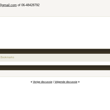
@gmail.com
of 06-48428792
 Bookmarks
«
Vorige discussie
|
Volgende discussie
»