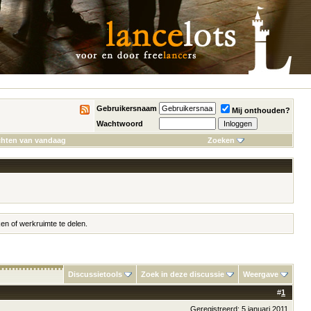
Gebruikersnaam
Mij onthouden?
Wachtwoord
chten van vandaag
Zoeken
en of werkruimte te delen.
Discussietools
Zoek in deze discussie
Weergave
#
1
Geregistreerd: 5 januari 2011