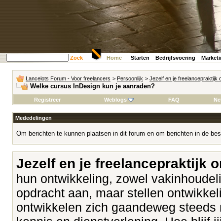
Zoek
Home
Starten
Bedrijfsvoering
Market
Lancelots Forum - Voor freelancers
>
Persoonlijk
>
Jezelf en je freelancepraktijk
Welke cursus InDesign kun je aanraden?
Registreer
Weblogs
FAQ
Ne
Mededelingen
Om berichten te kunnen plaatsen in dit forum en om berichten in de bes
Jezelf en je freelancepraktijk 
hun ontwikkeling, zowel vakinhoudeli
opdracht aan, maar stellen ontwikk
ontwikkelen zich gaandeweg steeds 