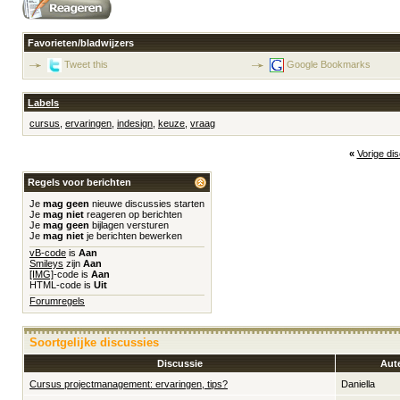
Favorieten/bladwijzers
Tweet this
Google Bookmarks
Labels
cursus
,
ervaringen
,
indesign
,
keuze
,
vraag
«
Vorige di
Regels voor berichten
Je
mag geen
nieuwe discussies starten
Je
mag niet
reageren op berichten
Je
mag geen
bijlagen versturen
Je
mag niet
je berichten bewerken
vB-code
is
Aan
Smileys
zijn
Aan
[IMG]
-code is
Aan
HTML-code is
Uit
Forumregels
Soortgelijke discussies
Discussie
Aut
Cursus projectmanagement: ervaringen, tips?
Daniella