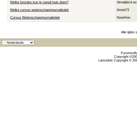
Welke functies kun je vanuit huis doen?
Verwijderd a
Welke cursus wetenschapsjournalistiek
Annet73
Cursus Wetenschapsjournalistiek
NowHow
Alle tijden
Forumsoftw
Copyright ©2000
Lancelots Copyright © 200