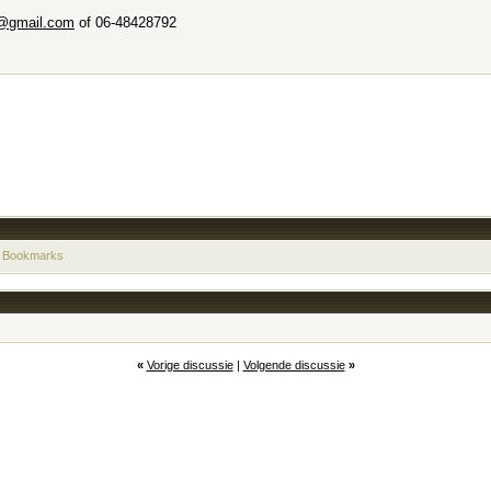
@gmail.com
of 06-48428792
 Bookmarks
«
Vorige discussie
|
Volgende discussie
»