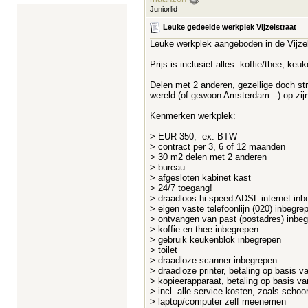
Juniorlid
Leuke gedeelde werkplek Vijzelstraat
Leuke werkplek aangeboden in de Vijzel
Prijs is inclusief alles: koffie/thee, k
Delen met 2 anderen, gezellige doch str
wereld (of gewoon Amsterdam :-) op zijn
Kenmerken werkplek:
> EUR 350,- ex. BTW
> contract per 3, 6 of 12 maanden
> 30 m2 delen met 2 anderen
> bureau
> afgesloten kabinet kast
> 24/7 toegang!
> draadloos hi-speed ADSL internet inb
> eigen vaste telefoonlijn (020) inbegre
> ontvangen van past (postadres) inbe
> koffie en thee inbegrepen
> gebruik keukenblok inbegrepen
> toilet
> draadloze scanner inbegrepen
> draadloze printer, betaling op basis va
> kopieerapparaat, betaling op basis van
> incl. alle service kosten, zoals scho
> laptop/computer zelf meenemen