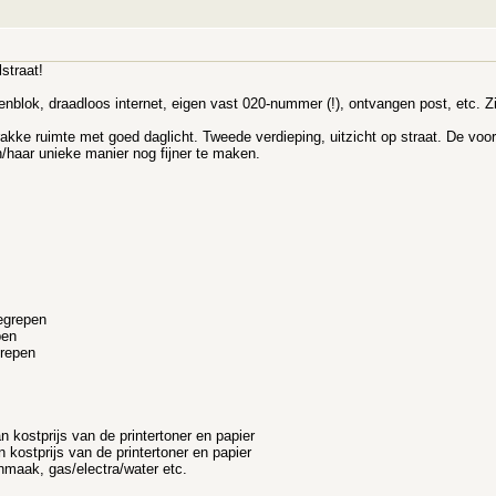
straat!
eukenblok, draadloos internet, eigen vast 020-nummer (!), ontvangen post, etc. Z
akke ruimte met goed daglicht. Tweede verdieping, uitzicht op straat. De voork
/haar unieke manier nog fijner te maken.
egrepen
pen
grepen
n kostprijs van de printertoner en papier
 kostprijs van de printertoner en papier
onmaak, gas/electra/water etc.