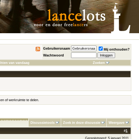
Gebruikersnaam
Mij onthouden?
Wachtwoord
chten van vandaag
Zoeken
en of werkruimte te delen.
Discussietools
Zoek in deze discussie
Weergave
#
1
Geregistreerd: 5 januari 2011