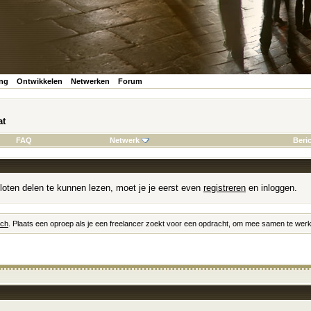
ing
Ontwikkelen
Netwerken
Forum
at
FAQ
Netwerk
Beri
loten delen te kunnen lezen, moet je je eerst even
registreren
en inloggen.
tch
. Plaats een oproep als je een freelancer zoekt voor een opdracht, om mee samen te werk