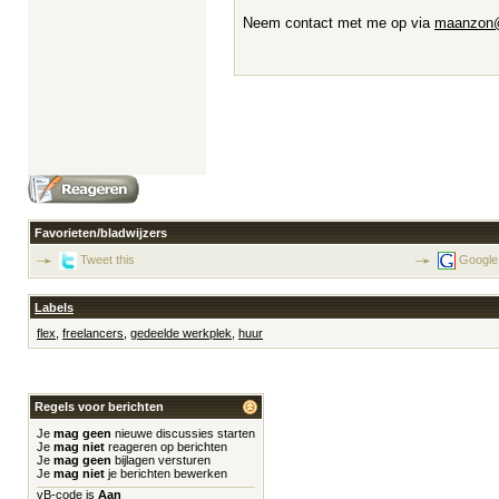
Neem contact met me op via
maanzon
Favorieten/bladwijzers
Tweet this
Google
Labels
flex
,
freelancers
,
gedeelde werkplek
,
huur
Regels voor berichten
Je
mag geen
nieuwe discussies starten
Je
mag niet
reageren op berichten
Je
mag geen
bijlagen versturen
Je
mag niet
je berichten bewerken
vB-code
is
Aan