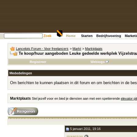
Zoek
Home
Starten
Bedrijfsvoering
Market
Lancelots Forum - Voor freelancers
>
Markt
>
Marktplaats
Te koop/huur aangeboden Leuke gedeelde werkplek Vijzelstra
Registreer
Weblogs
Mededelingen
Om berichten te kunnen plaatsen in dit forum en om berichten in de bes
Marktplaats
Stel jezelf voor en bied je diensten aan met een spetterende
elevator pi
5 januari 2011, 19:16
maanzon