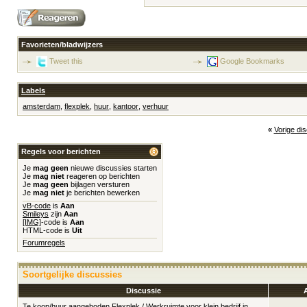
Favorieten/bladwijzers
Tweet this
Google Bookmarks
Labels
amsterdam
,
flexplek
,
huur
,
kantoor
,
verhuur
«
Vorige di
Regels voor berichten
Je
mag geen
nieuwe discussies starten
Je
mag niet
reageren op berichten
Je
mag geen
bijlagen versturen
Je
mag niet
je berichten bewerken
vB-code
is
Aan
Smileys
zijn
Aan
[IMG]
-code is
Aan
HTML-code is
Uit
Forumregels
Soortgelijke discussies
Discussie
Te koop/huur aangeboden
Flexplek / Werkruimte voor klein bedrijf in