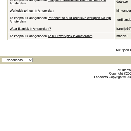
dateaze
Amsterdam
Werkplek te huur in Amsterdam
kimvande
Te koop/huur aangeboden
Per direct te huur creatieve werkplek De Pijp
ferdinandb
Amsterdam
Waar flexplek in Amsterdam?
kareltje19
Te koop/huur aangeboden
Te huur werkplek in Amsterdam
machiel
Alle tijden
Forumsoftw
Copyright ©2000
Lancelots Copyright © 200