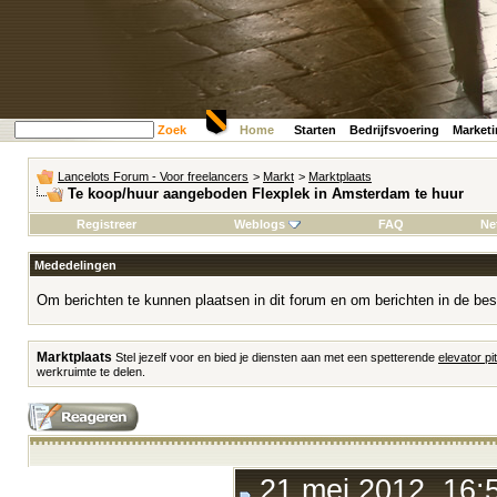
Zoek
Home
Starten
Bedrijfsvoering
Market
Lancelots Forum - Voor freelancers
>
Markt
>
Marktplaats
Te koop/huur aangeboden Flexplek in Amsterdam te huur
Registreer
Weblogs
FAQ
Ne
Mededelingen
Om berichten te kunnen plaatsen in dit forum en om berichten in de bes
Marktplaats
Stel jezelf voor en bied je diensten aan met een spetterende
elevator pi
werkruimte te delen.
21 mei 2012, 16: