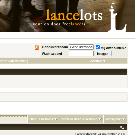
Gebruikersnaam
Mij onthouden?
Wachtwoord
chten van vandaag
Zoeken
Discussietools
Zoek in deze discussie
Weergave
#
1
Geregistreerd: 24 november 2006