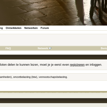
ing
Ontwikkelen
Netwerken
Forum
FAQ
Netwerk
Beri
loten delen te kunnen lezen, moet je je eerst even
registreren
en inloggen.
zaamheden), omzetbelasting (btw), vennootschapsbelasting.