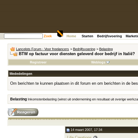
Zoek
Home
Starten
Bedrijfsvoering
Market
Lancelots Forum - Voor freelancers
>
Bedrijfsvoering
>
Belasting
BTW op factuur voor diensten geleverd door bedrijf in Italië?
Registreer
Weblogs
Mededelingen
Om berichten te kunnen plaatsen in dit forum en om berichten in de bes
Belasting
Inkomstenbelasting (winst uit onderneming en resultaat uit overige werk
14 maart 2007, 17:34
Life Creations