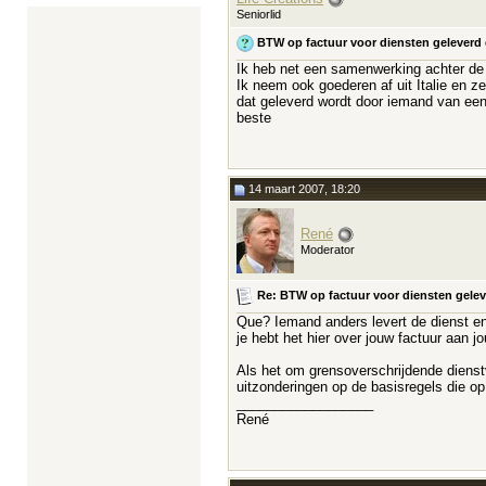
Seniorlid
BTW op factuur voor diensten geleverd do
Ik heb net een samenwerking achter de ru
Ik neem ook goederen af uit Italie en ze
dat geleverd wordt door iemand van een I
beste
14 maart 2007, 18:20
René
Moderator
Re: BTW op factuur voor diensten gelever
Que? Iemand anders levert de dienst en ji
je hebt het hier over jouw factuur aan j
Als het om grensoverschrijdende dienstv
uitzonderingen op de basisregels die op
__________________
René