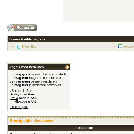
Favorieten/bladwijzers
Tweet this
Google
Regels voor berichten
Je
mag geen
nieuwe discussies starten
Je
mag niet
reageren op berichten
Je
mag geen
bijlagen versturen
Je
mag niet
je berichten bewerken
vB-code
is
Aan
Smileys
zijn
Aan
[IMG]
-code is
Aan
HTML-code is
Uit
Forumregels
Soortgelijke discussies
Discussie