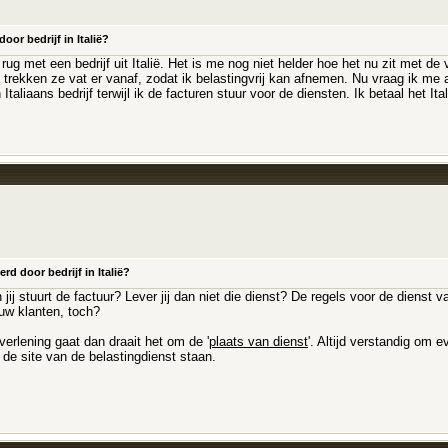
or bedrijf in Italië?
g met een bedrijf uit Italië. Het is me nog niet helder hoe het nu zit met de 
 trekken ze vat er vanaf, zodat ik belastingvrij kan afnemen. Nu vraag ik me 
taliaans bedrijf terwijl ik de facturen stuur voor de diensten. Ik betaal het It
d door bedrijf in Italië?
j stuurt de factuur? Lever jij dan niet die dienst? De regels voor de dienst vanu
ouw klanten, toch?
erlening gaat dan draait het om de '
plaats van dienst
'. Altijd verstandig om 
 de site van de belastingdienst staan.