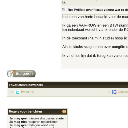
Lid
Re: Twijfels over fiscale zaken: wat t
Iedereen van harte bedankt voor de reac
Ik ga een VAR-ROW en een BTW numm
En inderdaad wellicht val ik onder de K
In de toekomst (na mijn studie) hoop ik
Als ik straks vragen heb over aangift
Ik vind het fijn dat ik terug kan vallen
Favorieten/bladwijzers
Tweet this
Google
Regels voor berichten
Je
mag geen
nieuwe discussies starten
Je
mag niet
reageren op berichten
Je
mag geen
bijlagen versturen