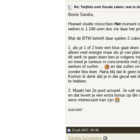
Re: Twijfels over fiscale zaken: wat t
Beste Sandra,
Hoewel studie misschien
Het
moment is
weken is 1.248 uren dus zie daar het 
Wat de BTW betreft daar spelen 2 zake
1. als je 1 of 2 keer een klus gaat doe
alleen veel energie maar als je van plan
dit werk te gaan doen ben je volgens mij
en treed je serieus in concurrentie met 
werken of surfen ...
en dat zullen ze 
zonder btw doet. Haha blij dat ik geen t
Kortom ik denk dat je in dat geval wel
te hebben.
2. Maakt het 2e punt actueel. Je valt v
en dat levert je een extra bonus op die 
eens interessant kan zijn
succes!
19 juli 2007, 09:46
Sandra Schoppers