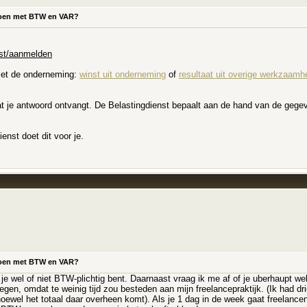
e doen met BTW en VAR?
enst/aanmelden
met de onderneming:
winst uit onderneming
of
resultaat uit overige werkzaam
t je antwoord ontvangt. De Belastingdienst bepaalt aan de hand van de gegeve
enst doet dit voor je.
e doen met BTW en VAR?
 je wel of niet BTW-plichtig bent. Daarnaast vraag ik me af of je uberhaupt w
gen, omdat te weinig tijd zou besteden aan mijn freelancepraktijk. (Ik had dri
oewel het totaal daar overheen komt). Als je 1 dag in de week gaat freelan