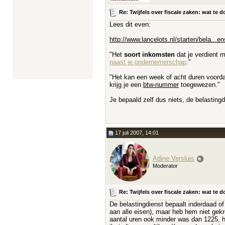
Re: Twijfels over fiscale zaken: wat t
Lees dit even:
http://www.lancelots.nl/starten/bela...
"Het
soort inkomsten
dat je verdient 
naast je ondernemerschap
."
"Het kan een week of acht duren voorda
krijg je een
btw-nummer
toegewezen."
Je bepaald zelf dus niets, de belastingdi
17 juli 2007, 14:01
Adine Versluis
Moderator
Re: Twijfels over fiscale zaken: wat t
De belastingdienst bepaalt inderdaad of
aan alle eisen), maar heb hem niet gekre
aantal uren ook minder was dan 1225, h