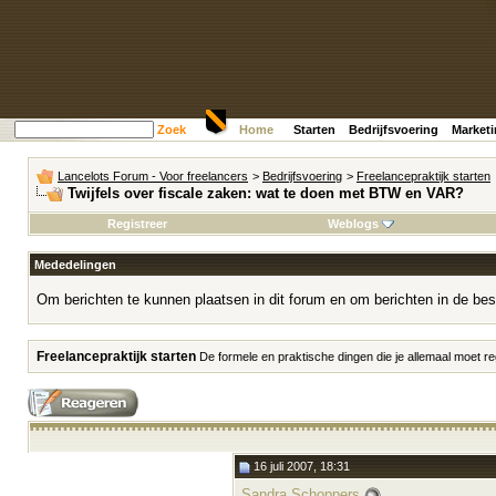
Zoek
Home
Starten
Bedrijfsvoering
Market
Lancelots Forum - Voor freelancers
>
Bedrijfsvoering
>
Freelancepraktijk starten
Twijfels over fiscale zaken: wat te doen met BTW en VAR?
Registreer
Weblogs
Mededelingen
Om berichten te kunnen plaatsen in dit forum en om berichten in de bes
Freelancepraktijk starten
De formele en praktische dingen die je allemaal moet reg
16 juli 2007, 18:31
Sandra Schoppers