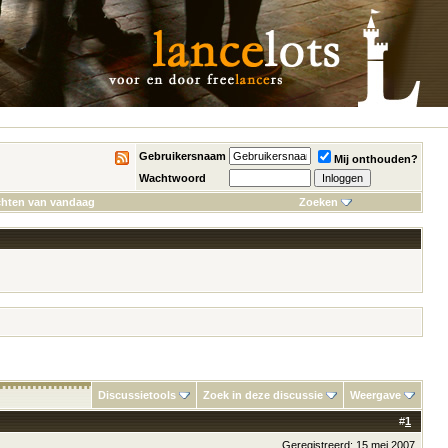
Gebruikersnaam
Mij onthouden?
Wachtwoord
chten van vandaag
Zoeken
Discussietools
Zoek in deze discussie
Weergave
#
1
Geregistreerd: 15 mei 2007