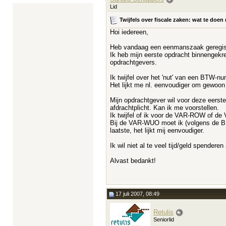
Lid
Twijfels over fiscale zaken: wat te do
Hoi iedereen,
Heb vandaag een eenmanszaak geregistr
Ik heb mijn eerste opdracht binnengekre
opdrachtgevers.
Ik twijfel over het 'nut' van een BT
Het lijkt me nl. eenvoudiger om gewoon
Mijn opdrachtgever wil voor deze eerste
afdrachtplicht. Kan ik me voorstellen.
Ik twijfel of ik voor de VAR-ROW of 
Bij de VAR-WUO moet ik (volgens de BD) 
laatste, het lijkt mij eenvoudiger.
Ik wil niet al te veel tijd/geld spende
Alvast bedankt!
17 juli 2007, 08:49
Retulis
Seniorlid