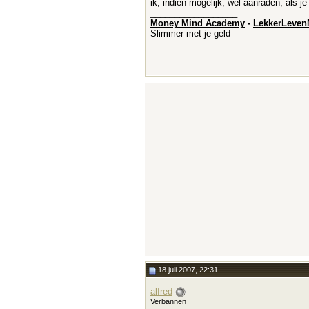
ik, indien mogelijk, wél aanraden, als
__________________
Money Mind Academy
-
LekkerLeven
Slimmer met je geld
18 juli 2007, 22:31
alfred
Verbannen