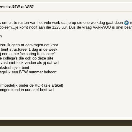
e doen met BTW en VAR?
 om uit te rusten van het vele werk dat je op die ene werkdag gaat doen
i
probleem...je komt nooit aan die 1225 uur. Dus de vraag VAR-WUO is snel be
n
n zou ik geen nr aanvragen dat kost
 bent structureel 1 dag in de week
 een echte 'belasting-freelancer'
je collega's die ook op deze site
vast niet leuk vinden als jij dat wel
ekstschrijver bent.
 degelijk een BTW nummer behoort
ermoedelijk onder de KOR (zie artikel)
omgerekend in uurtarief best wel