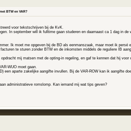
en met BTW en VAR?
eerd voor tekstschrijven bij de KvK.
gen. In september will ik fulltime gaan studeren en daarnaast ca 1 dag in de w
W-nummer. Ik moet me opgeven bij de BD als eenmanszaak, maar moet ik per
 facturen te sturen zonder BTW en de inkomsten middels de reguliere IB aangi
 opdracht mij matsen met de opting-in regeling, en gaf te kennen dat hij voor
de VAR-WUO moet gaan.
een aparte zakelijke aangifte invullen. Bij de VAR-ROW kan ik aangifte doen v
ren aan administratieve romslomp. Kan iemand mij wat tips geven?