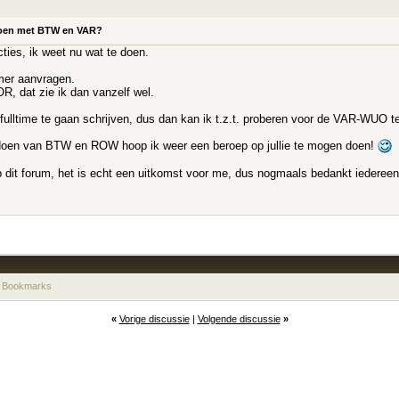
e doen met BTW en VAR?
ties, ik weet nu wat te doen.
er aanvragen.
OR, dat zie ik dan vanzelf wel.
 fulltime te gaan schrijven, dus dan kan ik t.z.t. proberen voor de VAR-WUO t
e doen van BTW en ROW hoop ik weer een beroep op jullie te mogen doen!
 op dit forum, het is echt een uitkomst voor me, dus nogmaals bedankt iedereen
 Bookmarks
«
Vorige discussie
|
Volgende discussie
»