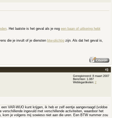
heden
. Het laatste is het geval als je nog
een baan of uitkering hebt
ns die je invult of je diensten
btw-plichtig
zijn. Als dat het geval is,
#
3
Geregistreerd: 8 maart 2007
Berichten: 1.087
Weblogartikelen:
2
el een VAR-WUO kunt krijgen, ik heb er zelf eentje aangevraagd (voldoe
e verschillende ingevuld met verschillende activiteiten, waardoor het
cen, kom je volgens mij sowieso niet aan die uren. Een BTW nummer zou