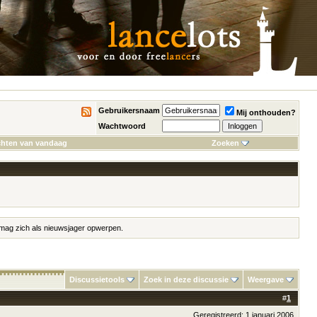
Gebruikersnaam
Mij onthouden?
Wachtwoord
chten van vandaag
Zoeken
m mag zich als nieuwsjager opwerpen.
Discussietools
Zoek in deze discussie
Weergave
#
1
Geregistreerd: 1 januari 2006