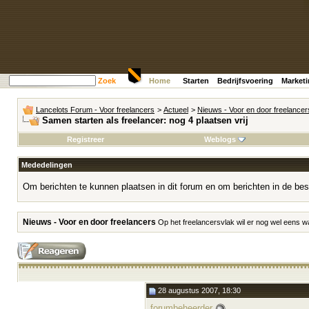
Zoek
Home
Starten
Bedrijfsvoering
Market
Lancelots Forum - Voor freelancers
>
Actueel
>
Nieuws - Voor en door freelancer
Samen starten als freelancer: nog 4 plaatsen vrij
Registreer
Weblogs
Mededelingen
Om berichten te kunnen plaatsen in dit forum en om berichten in de bes
Nieuws - Voor en door freelancers
Op het freelancersvlak wil er nog wel eens w
28 augustus 2007, 18:30
forumbeheerder