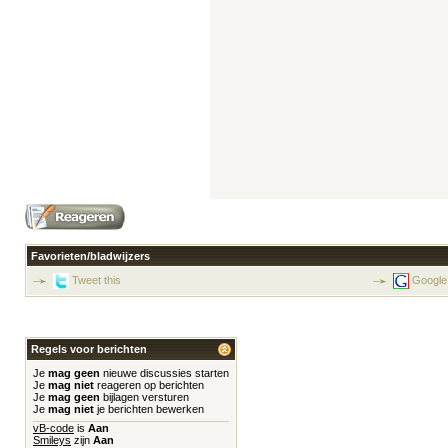
Favorieten/bladwijzers
Tweet this
Google
Regels voor berichten
Je
mag geen
nieuwe discussies starten
Je
mag niet
reageren op berichten
Je
mag geen
bijlagen versturen
Je
mag niet
je berichten bewerken
vB-code
is
Aan
Smileys
zijn
Aan