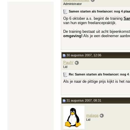
Administrator
Samen starten als freelancer: nog 4 plaa
Op 6 oktober a.s. begint de training
Sam
van hun eigen freelancepraktijk.
De training bestaat uit acht bijeenkomst
omgeving!
Als je een deelnemer aanbre
30 augustus 2007, 12:06
PaulV
Lid
Re: Samen starten als freelancer: nog 4 
Als je naar de pittige prijs kijkt is het 
31 augustus 2007, 08:31
malaga
Lid