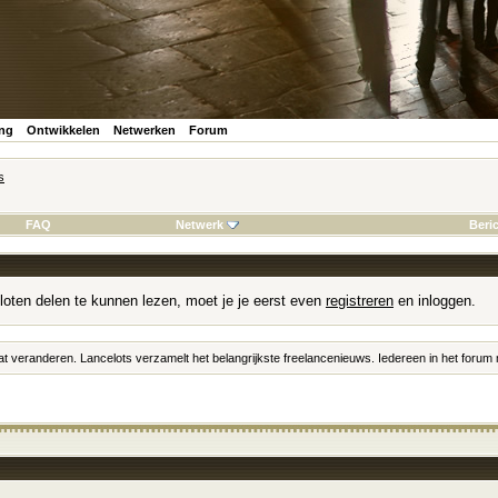
ing
Ontwikkelen
Netwerken
Forum
s
FAQ
Netwerk
Beri
loten delen te kunnen lezen, moet je je eerst even
registreren
en inloggen.
at veranderen. Lancelots verzamelt het belangrijkste freelancenieuws. Iedereen in het foru