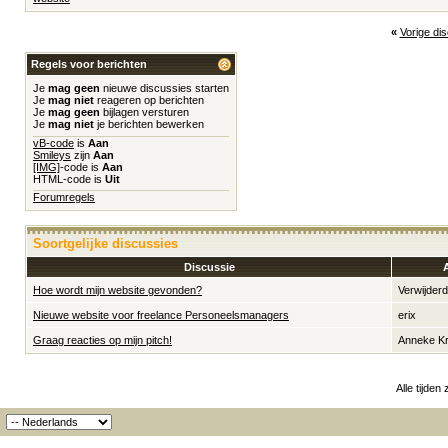
«
Vorige di
Regels voor berichten
Je
mag geen
nieuwe discussies starten
Je
mag niet
reageren op berichten
Je
mag geen
bijlagen versturen
Je
mag niet
je berichten bewerken
vB-code
is
Aan
Smileys
zijn
Aan
[IMG]
-code is
Aan
HTML-code is
Uit
Forumregels
Soortgelijke discussies
Discussie
Hoe wordt mijn website gevonden?
Verwijder
Nieuwe website voor freelance Personeelsmanagers
erix
Graag reacties op mijn pitch!
Anneke K
Alle tijden