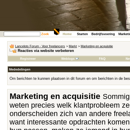
Zoek
Home
Starten
Bedrijfsvoering
Market
Lancelots Forum - Voor freelancers
>
Markt
>
Marketing en acquisitie
Reacties via website verbeteren
Registreer
Weblogs
FAQ
Ne
Mededelingen
Om berichten te kunnen plaatsen in dit forum en om berichten in de bes
Marketing en acquisitie
Sommige
weten precies welk klantprobleem z
onderscheiden zich van andere freela
want interessante opdrachten komen v