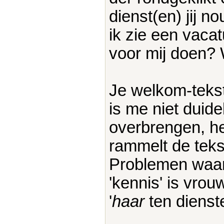
dienst(en) jij n
ik zie een vaca
voor mij doen? W
Je welkom-tekst 
is me niet duidel
overbrengen, het
rammelt de tekst
Problemen waar
'kennis' is vrou
'
haar
ten dienste