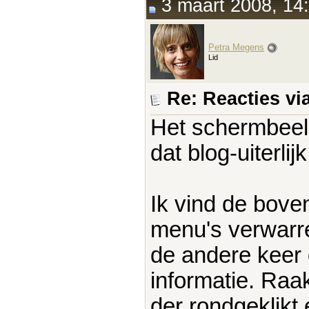
3 maart 2008, 14
Petra Megens
Lid
Re: Reacties vi
Het schermbeeld
dat blog-uiterlijk
Ik vind de boven
menu's verwarr
de andere keer 
informatie. Raak
der rondgeklikt