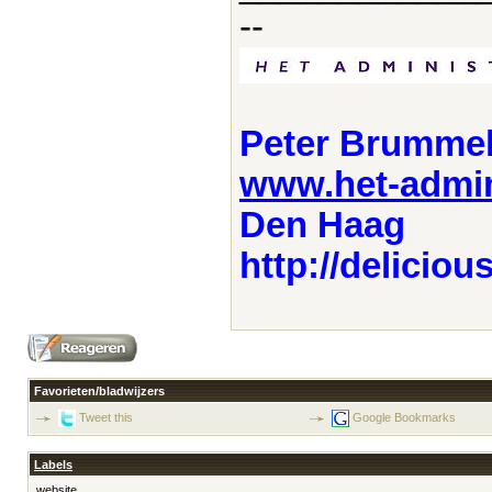
--
Peter Brumme
www.het-admini
Den Haag
http://delici
Favorieten/bladwijzers
Tweet this
Google Bookmarks
Labels
website