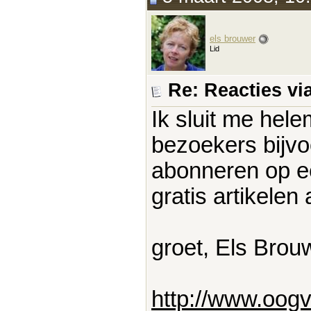
els brouwer
Lid
Re: Reacties vi
Ik sluit me hele
bezoekers bijvoo
abonneren op ee
gratis artikele
groet, Els Brou
http://www.oogv