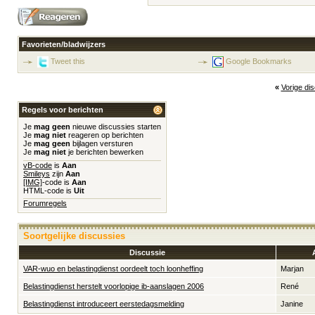
Favorieten/bladwijzers
Tweet this
Google Bookmarks
«
Vorige di
Regels voor berichten
Je
mag geen
nieuwe discussies starten
Je
mag niet
reageren op berichten
Je
mag geen
bijlagen versturen
Je
mag niet
je berichten bewerken
vB-code
is
Aan
Smileys
zijn
Aan
[IMG]
-code is
Aan
HTML-code is
Uit
Forumregels
Soortgelijke discussies
Discussie
VAR-wuo en belastingdienst oordeelt toch loonheffing
Marjan
Belastingdienst herstelt voorlopige ib-aanslagen 2006
René
Belastingdienst introduceert eerstedagsmelding
Janine