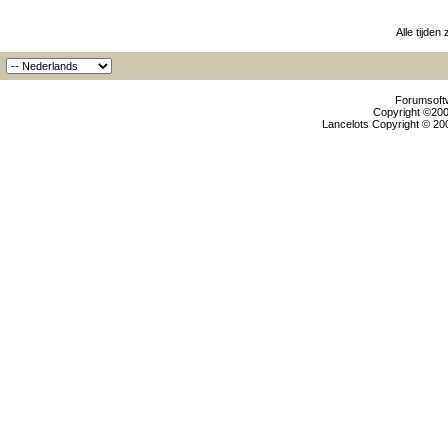
Alle tijden
Forumsoftw
Copyright ©2000
Lancelots Copyright © 200