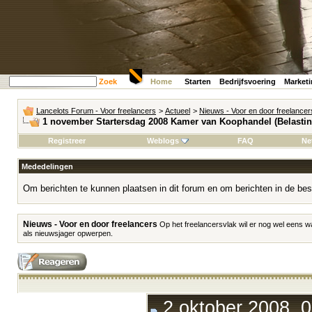
Zoek
Home
Starten
Bedrijfsvoering
Market
Lancelots Forum - Voor freelancers
>
Actueel
>
Nieuws - Voor en door freelancer
1 november Startersdag 2008 Kamer van Koophandel (Belastin
Registreer
Weblogs
FAQ
Ne
Mededelingen
Om berichten te kunnen plaatsen in dit forum en om berichten in de bes
Nieuws - Voor en door freelancers
Op het freelancersvlak wil er nog wel eens w
als nieuwsjager opwerpen.
2 oktober 2008, 0