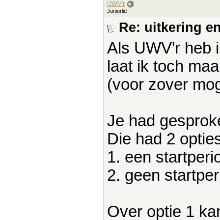
UWV'r
Juniorlid
Re: uitkering e
Als UWV'r heb i
laat ik toch ma
(voor zover mog
Je had gesprok
Die had 2 optie
1. een startper
2. geen startpe
Over optie 1 kan 