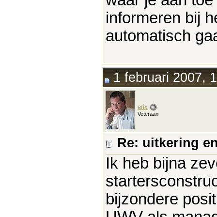
informeren bij h
automatisch ga
1 februari 2007, 
erix
Veteraan
Re: uitkering e
Ik heb bijna ze
startersconstru
bijzondere posi
UWV als manager