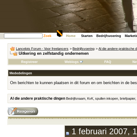
Zoek
Home
Starten
Bedrijfsvoering
Market
Lancelots Forum - Voor freelancers
>
Bedrijfsvoering
>
Al die andere praktische 
Uitkering en zelfstandig ondernemen
Registreer
Weblogs
FAQ
Ne
Mededelingen
Om berichten te kunnen plaatsen in dit forum en om berichten in de bes
Al die andere praktische dingen
Bedrijfsnaam, KvK, spullen inkopen, briefpapier,
1 februari 2007, 