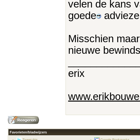
velen de kans v
goede
advieze
Misschien maar
nieuwe bewinds
____________
erix
www.erikbouwer
Favorieten/bladwijzers
Tweet this
Google Bookmarks