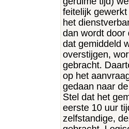
geruime tijd) w
feitelijk gewerk
het dienstverba
dan wordt door
dat gemiddeld w
overstijgen, w
gebracht. Daart
op het aanvraag
gedaan naar d
Stel dat het ge
eerste 10 uur t
zelfstandige, de
gebracht. Logis