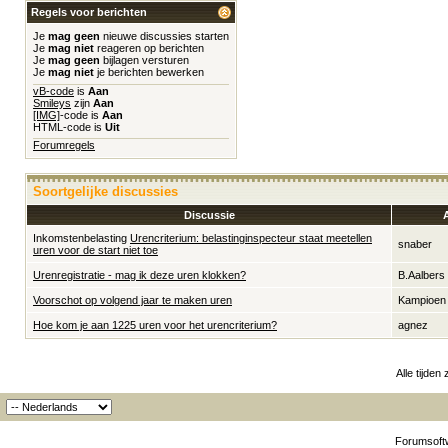
Regels voor berichten
Je
mag geen
nieuwe discussies starten
Je
mag niet
reageren op berichten
Je
mag geen
bijlagen versturen
Je
mag niet
je berichten bewerken
vB-code
is
Aan
Smileys
zijn
Aan
[IMG]
-code is
Aan
HTML-code is
Uit
Forumregels
Soortgelijke discussies
Discussie
Inkomstenbelasting
Urencriterium: belastinginspecteur staat meetellen
snaber
uren voor de start niet toe
Urenregistratie - mag ik deze uren klokken?
B.Aalbers
Voorschot op volgend jaar te maken uren
Kampioen
Hoe kom je aan 1225 uren voor het urencriterium?
agnez
Alle tijden
Forumsoftw