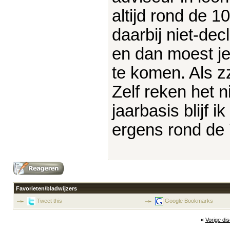
altijd rond de 1
daarbij niet-dec
en dan moest j
te komen. Als z
Zelf reken het n
jaarbasis blijf 
ergens rond de
Favorieten/bladwijzers
Tweet this
Google Bookmarks
«
Vorige di