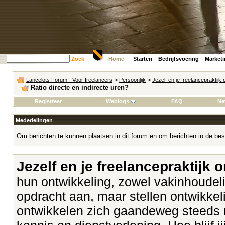
Zoek
Home
Starten
Bedrijfsvoering
Market
Lancelots Forum - Voor freelancers
>
Persoonlijk
>
Jezelf en je freelancepraktijk
Ratio directe en indirecte uren?
Registreer
Weblogs
FAQ
Ne
Mededelingen
Om berichten te kunnen plaatsen in dit forum en om berichten in de bes
Jezelf en je freelancepraktijk 
hun ontwikkeling, zowel vakinhoudeli
opdracht aan, maar stellen ontwikk
ontwikkelen zich gaandeweg steeds 