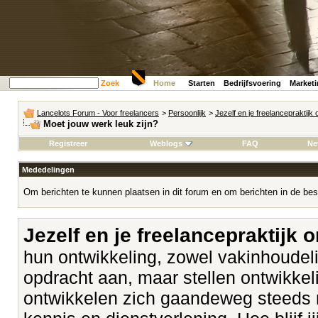
Zoek
Home
Starten
Bedrijfsvoering
Market
Lancelots Forum - Voor freelancers
>
Persoonlijk
>
Jezelf en je freelancepraktijk
Moet jouw werk leuk zijn?
Registreer
Weblogs
FAQ
Ne
Mededelingen
Om berichten te kunnen plaatsen in dit forum en om berichten in de bes
Jezelf en je freelancepraktijk 
hun ontwikkeling, zowel vakinhoudeli
opdracht aan, maar stellen ontwikk
ontwikkelen zich gaandeweg steeds 