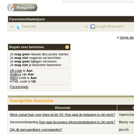
Favorieten/bladwijzers
Tweet this
Google Bookmarks
«
Vorige di
Regels voor berichten
Je
mag geen
nieuwe discussies starten
Je
mag niet
reageren op berichten
Je
mag geen
bijlagen versturen
Je
mag niet
je berichten bewerken
vB-code
is
Aan
Smileys
zijn
Aan
[IMG]
-code is
Aan
HTML-code is
Uit
Forumregels
Soortgelijke discussies
Discussie
Werk vanuit huis voor klant uit de VS. Hoe gaat de belasting in zijn werk?
maerscha
Inkomstenbelasting
Hoe gaat teruggave inkomstenbelasting in zijn werk?
Benny van
Zijn dit aanvaardbare voorwaarden?
jazzvb