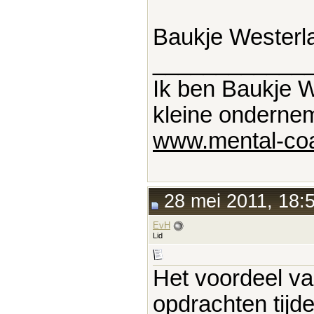
Baukje Westerl
____________
Ik ben Baukje W
kleine ondernem
www.mental-co
28 mei 2011, 18:
EvH
Lid
Het voordeel va
opdrachten tijdel