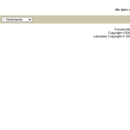
Alle tijden
Forumsoftw
Copyright ©2000
Lancelots Copyright © 200