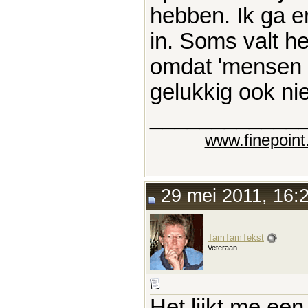
hebben. Ik ga er
in. Soms valt h
omdat 'mensen m
gelukkig ook nie
____________
www.finepoint.
29 mei 2011, 16:
TamTamTekst
Veteraan
Het lijkt me een