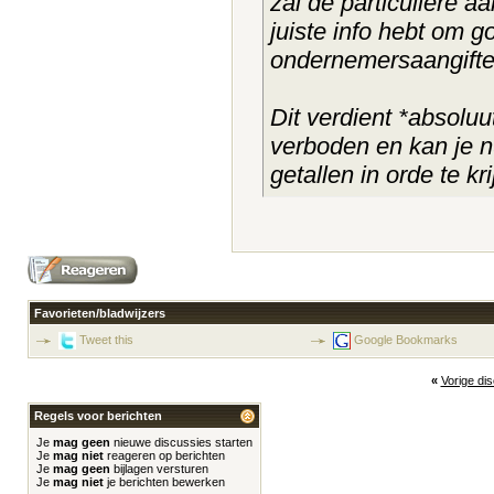
zal de particuliere a
juiste info hebt om 
ondernemersaangifte 
Dit verdient *absoluu
verboden en kan je n
getallen in orde te k
Favorieten/bladwijzers
Tweet this
Google Bookmarks
«
Vorige di
Regels voor berichten
Je
mag geen
nieuwe discussies starten
Je
mag niet
reageren op berichten
Je
mag geen
bijlagen versturen
Je
mag niet
je berichten bewerken