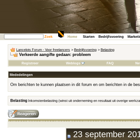
Zoek
Home
Starten
Bedrijfsvoering
Market
Lancelots Forum - Voor freelancers
>
Bedrijfsvoering
>
Belasting
Verkeerde aangifte gedaan: probleem
Registreer
Weblogs
FAQ
Ne
Mededelingen
Om berichten te kunnen plaatsen in dit forum en om berichten in de bes
Belasting
Inkomstenbelasting (winst uit onderneming en resultaat uit overige werk
23 september 201