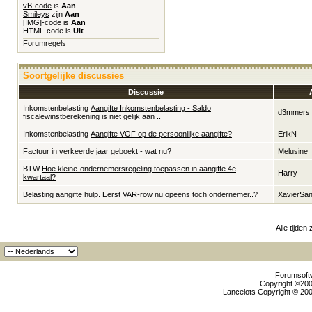
vB-code
is
Aan
Smileys
zijn
Aan
[IMG]
-code is
Aan
HTML-code is
Uit
Forumregels
Soortgelijke discussies
Discussie
Inkomstenbelasting
Aangifte Inkomstenbelasting - Saldo
d3mmers
fiscalewinstberekening is niet gelijk aan ..
Inkomstenbelasting
Aangifte VOF op de persoonlijke aangifte?
ErikN
Factuur in verkeerde jaar geboekt - wat nu?
Melusine
BTW
Hoe kleine-ondernemersregeling toepassen in aangifte 4e
Harry
kwartaal?
Belasting aangifte hulp. Eerst VAR-row nu opeens toch ondernemer..?
XavierSan
Alle tijden
Forumsoftw
Copyright ©2000
Lancelots Copyright © 200