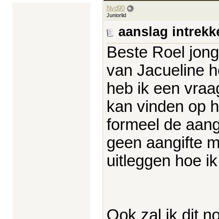
Nvd90
Juniorlid
aanslag intrek
Beste Roel jong
van Jacueline h
heb ik een vraa
kan vinden op het
formeel de aang
geen aangifte mee
uitleggen hoe i
Ook zal ik dit n