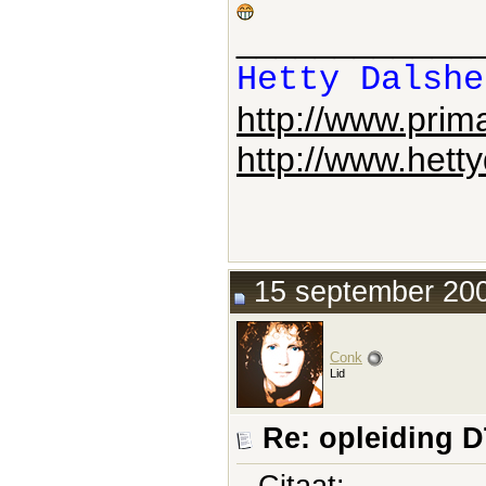
____________
Hetty Dalshe
http://www.pri
http://www.hett
15 september 200
Conk
Lid
Re: opleiding 
Citaat: