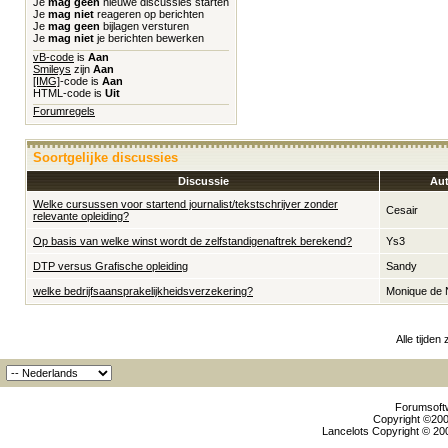
Je
mag geen
nieuwe discussies starten
Je
mag niet
reageren op berichten
Je
mag geen
bijlagen versturen
Je
mag niet
je berichten bewerken
vB-code
is
Aan
Smileys
zijn
Aan
[IMG]
-code is
Aan
HTML-code is
Uit
Forumregels
Soortgelijke discussies
Discussie
Aut
Welke cursussen voor startend journalist/tekstschrijver zonder
Cesair
relevante opleiding?
Op basis van welke winst wordt de zelfstandigenaftrek berekend?
Ys3
DTP versus Grafische opleiding
Sandy
welke bedrijfsaansprakelijkheidsverzekering?
Monique de 
Alle tijden
Forumsoftw
Copyright ©2000
Lancelots Copyright © 200