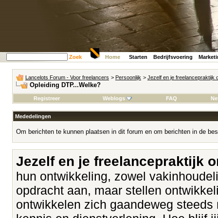
Zoek
Home
Starten
Bedrijfsvoering
Market
Lancelots Forum - Voor freelancers
>
Persoonlijk
>
Jezelf en je freelancepraktijk
Opleiding DTP...Welke?
Registreer
Weblogs
FAQ
Ne
Mededelingen
Om berichten te kunnen plaatsen in dit forum en om berichten in de bes
Jezelf en je freelancepraktijk 
hun ontwikkeling, zowel vakinhoudeli
opdracht aan, maar stellen ontwikk
ontwikkelen zich gaandeweg steeds 