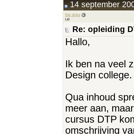
14 september 200
the dyke
Lid
Re: opleiding 
Hallo,
Ik ben na veel 
Design college.
Qua inhoud spre
meer aan, maar 
cursus DTP komt
omschrijving v