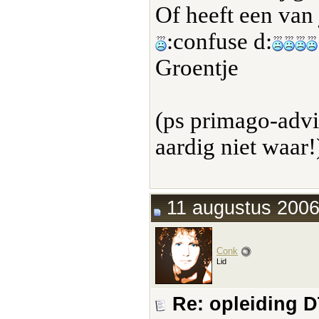
Of heeft een van 
:confuse d:
Groentje
(ps primago-advi
aardig niet waar
11 augustus 2006
Conk
Lid
Re: opleiding 