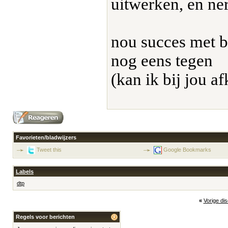
uitwerken, en ner
nou succes met b
nog eens tegen
(kan ik bij jou af
Favorieten/bladwijzers
Tweet this
Google Bookmarks
Labels
dtp
«
Vorige di
Regels voor berichten