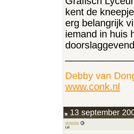
Grafisch Lyceum
kent de kneepje
erg belangrijk v
iemand in huis h
doorslaggevend
____________
Debby van Don
www.conk.nl
13 september 200
groentje
Lid