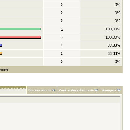
0
0%
0
0%
0
0%
3
100,00%
3
100,00%
1
33,33%
1
33,33%
0
0%
nquête
Discussietools
Zoek in deze discussie
Weergave