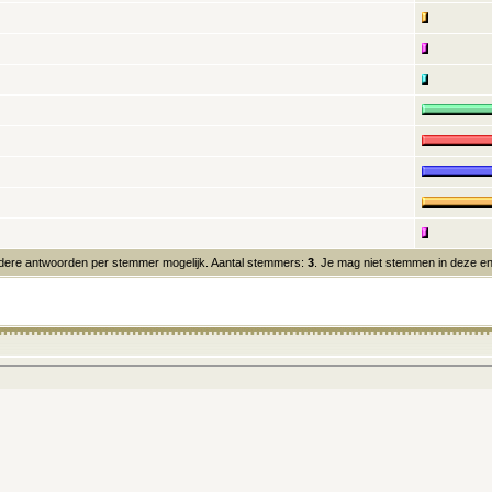
ere antwoorden per stemmer mogelijk. Aantal stemmers:
3
. Je mag niet stemmen in deze e