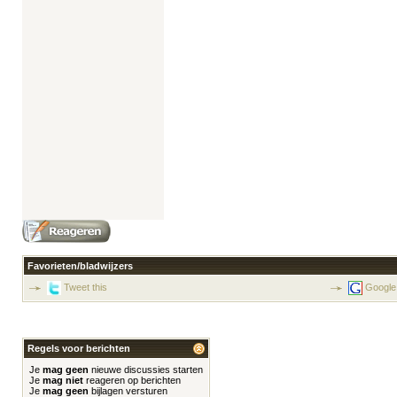
Favorieten/bladwijzers
Tweet this
Google
Regels voor berichten
Je
mag geen
nieuwe discussies starten
Je
mag niet
reageren op berichten
Je
mag geen
bijlagen versturen