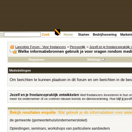
Zoek
Home
Starten
Bedrijfsvoering
Market
Lancelots Forum - Voor freelancers
>
Persoonlijk
>
Jezelf en je freelancepraktijk
Welke informatiebronnen gebruik je voor vragen rondom medi
Registreer
Weblogs
Mededelingen
Om berichten te kunnen plaatsen in dit forum en om berichten in de bes
Jezelf en je freelancepraktijk ontwikkelen
Veel freelancers investeren in hun 
meer tot ondernemer of ze creëren nieuwe kennis en dienstverlening. Hoe blijf jij jezelf
Bekijk resultaten enquête
: Wat gebruik je als informatiebron voor on
de gemeente (gemeentehuis/ondernemersloket)
Opleidingen, seminars, workshops van particuliere aanbieders