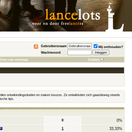
Gebruikersnaam
Mij onthouden?
Wachtwoord
chten van vandaag
Zoeken
r stellen ontwikkelingsdoelen en maken keuzes. Ze ontwikkelen zich gaandeweg steeds
ische tips.
0
0%
1
33,33%