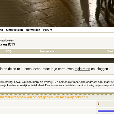
ing
Ontwikkelen
Netwerken
Forum
 ontwikkelen
a en ICT?
FAQ
Netwerk
Beri
loten delen te kunnen lezen, moet je je eerst even
registreren
en inloggen.
ontwikkeling, zowel vakinhoudelijk als zakelijk. Ze nemen niet meer elke opdracht aan, maa
 en je freelancepraktijk ontwikkelen? Een forum voor het delen van inspiratie, twijfels en prakt
dernemersvraagstukken op het gebied van mediawijsheid en IC