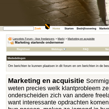
Zoek
Home
Starten
Bedrijfsvoering
Market
Lancelots Forum - Voor freelancers
>
Markt
>
Marketing en acquisitie
Marketing startende ondernemer
Registreer
Weblogs
FAQ
Ne
Mededelingen
Om berichten te kunnen plaatsen in dit forum en om berichten in de bes
Marketing en acquisitie
Sommige
weten precies welk klantprobleem z
onderscheiden zich van andere freela
want interessante opdrachten komen v