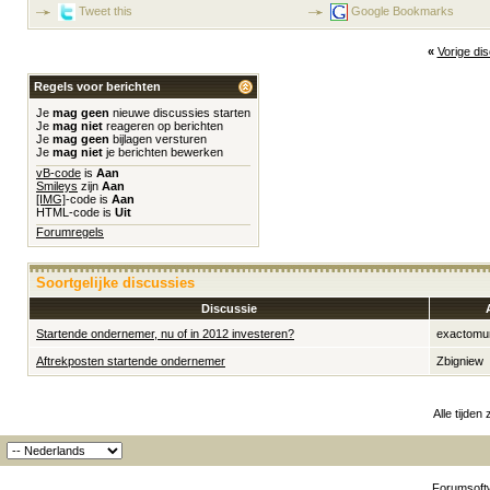
Tweet this
Google Bookmarks
«
Vorige di
Regels voor berichten
Je
mag geen
nieuwe discussies starten
Je
mag niet
reageren op berichten
Je
mag geen
bijlagen versturen
Je
mag niet
je berichten bewerken
vB-code
is
Aan
Smileys
zijn
Aan
[IMG]
-code is
Aan
HTML-code is
Uit
Forumregels
Soortgelijke discussies
Discussie
Startende ondernemer, nu of in 2012 investeren?
exactomu
Aftrekposten startende ondernemer
Zbigniew
Alle tijden
Forumsoftw