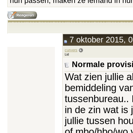
hun passen, maken ze iemand in hun 
7 oktober 2015, 0
curvers
Lid
Normale provis
Wat zien jullie 
bemiddeling va
tussenbureau.. 
in de zin wat is 
jullie tussen ho
of mbo/hbo/wo v