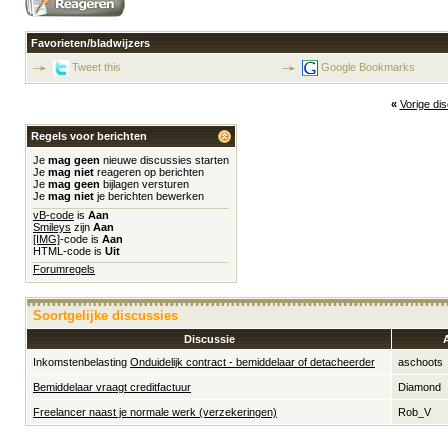
Favorieten/bladwijzers
Tweet this
Google Bookmarks
«
Vorige di
Regels voor berichten
Je
mag geen
nieuwe discussies starten
Je
mag niet
reageren op berichten
Je
mag geen
bijlagen versturen
Je
mag niet
je berichten bewerken
vB-code
is
Aan
Smileys
zijn
Aan
[IMG]
-code is
Aan
HTML-code is
Uit
Forumregels
Soortgelijke discussies
Discussie
Inkomstenbelasting
Onduidelijk contract - bemiddelaar of detacheerder
aschoots
Bemiddelaar vraagt creditfactuur
Diamond
Freelancer naast je normale werk (verzekeringen)
Rob_V