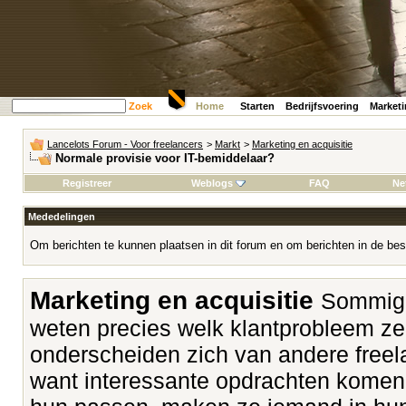
Zoek
Home
Starten
Bedrijfsvoering
Market
Lancelots Forum - Voor freelancers
>
Markt
>
Marketing en acquisitie
Normale provisie voor IT-bemiddelaar?
Registreer
Weblogs
FAQ
Ne
Mededelingen
Om berichten te kunnen plaatsen in dit forum en om berichten in de bes
Marketing en acquisitie
Sommige
weten precies welk klantprobleem z
onderscheiden zich van andere freela
want interessante opdrachten komen v