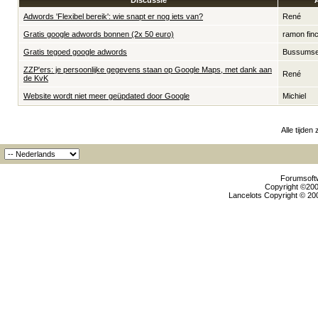
Discussie
Adwords 'Flexibel bereik': wie snapt er nog iets van?
René
Gratis google adwords bonnen (2x 50 euro)
ramon fin
Gratis tegoed google adwords
Bussums
ZZP'ers: je persoonlijke gegevens staan op Google Maps, met dank aan
René
de KvK
Website wordt niet meer geüpdated door Google
Michiel
Alle tijden
Forumsoftw
Copyright ©2000
Lancelots Copyright © 200