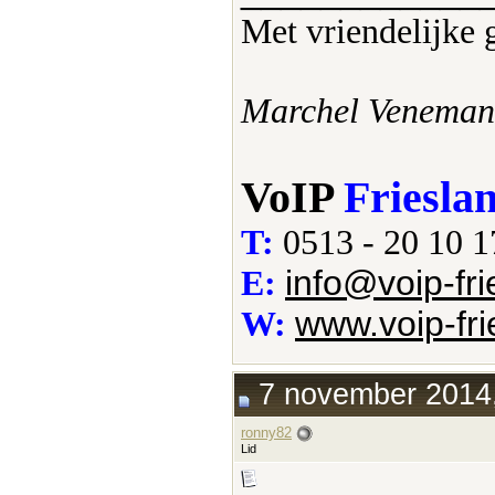
Met vriendelijke 
Marchel Veneman
VoIP
Friesla
T:
0513 - 20 10 1
info@voip-fri
E:
www.voip-fri
W:
7 november 2014,
ronny82
Lid