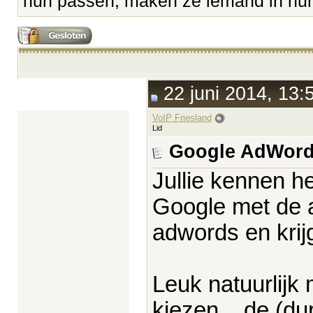
hun passen, maken ze iemand in hun 
22 juni 2014, 13:
VoIP Friesland
Lid
Google AdWor
Jullie kennen het
Google met de a
adwords en krijg
Leuk natuurlijk
kiezen... de (d