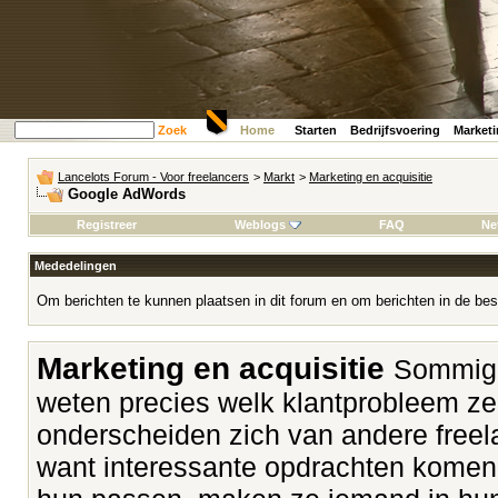
Zoek
Home
Starten
Bedrijfsvoering
Market
Lancelots Forum - Voor freelancers
>
Markt
>
Marketing en acquisitie
Google AdWords
Registreer
Weblogs
FAQ
Ne
Mededelingen
Om berichten te kunnen plaatsen in dit forum en om berichten in de bes
Marketing en acquisitie
Sommige
weten precies welk klantprobleem z
onderscheiden zich van andere freela
want interessante opdrachten komen v