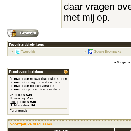
daar vragen ov
met mij op.
Favorieten/bladwijzers
Tweet this
Google Bookmarks
«
Vorige di
Regels voor berichten
Je
mag geen
nieuwe discussies starten
Je
mag niet
reageren op berichten
Je
mag geen
bijlagen versturen
Je
mag niet
je berichten bewerken
vB-code
is
Aan
Smileys
zijn
Aan
[IMG]
-code is
Aan
HTML-code is
Uit
Forumregels
Soortgelijke discussies