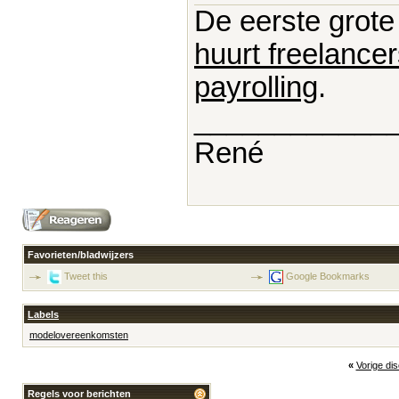
De eerste grote
huurt freelancer
payrolling
.
____________
René
Favorieten/bladwijzers
Tweet this
Google Bookmarks
Labels
modelovereenkomsten
«
Vorige di
Regels voor berichten