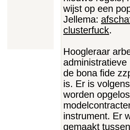
wijst op een po
Jellema:
afscha
clusterfuck
.
Hoogleraar arbe
administratieve
de bona fide zz
is. Er is volge
worden opgelost
modelcontracten
instrument. Er 
gemaakt tussen 