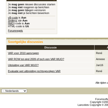
Je
mag geen
nieuwe discussies starten
Je
mag niet
reageren op berichten
Je
mag geen
bijlagen versturen
Je
mag niet
je berichten bewerken
vB-code
is
Aan
Smileys
zijn
Aan
[IMG]
-code is
Aan
HTML-code is
Uit
Forumregels
Soortgelijke discussies
Discussie
VAR voor 2010 aanvragen
René
VAR ROW tot eind 2009 of toch een VAR WUO?
Anneee
Uitsluiting van VAR WUO?
Jan16
Evaluatie wet uitbreiding rechtsgevolgen VAR
René
Alle tijden
Forumsoftw
Copyright ©2000
Lancelots Copyright © 200