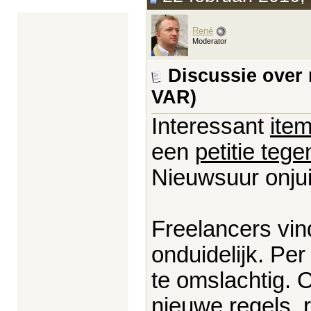
René
Moderator
Discussie over
VAR)
Interessant
ite
een
petitie te
Nieuwsuur onju
Freelancers vin
onduidelijk. Per
te omslachtig. 
nieuwe regels, r