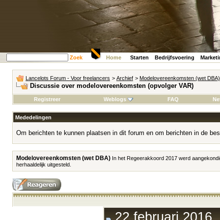
Zoek
Home
Starten
Bedrijfsvoering
Market
Lancelots Forum - Voor freelancers
>
Archief
>
Modelovereenkomsten (wet DBA)
Discussie over modelovereenkomsten (opvolger VAR)
Registreer
Weblogs
FAQ
Ne
Mededelingen
Om berichten te kunnen plaatsen in dit forum en om berichten in de bes
Modelovereenkomsten (wet DBA)
In het Regeerakkoord 2017 werd aangekondi
herhaaldelijk uitgesteld.
22 februari 2016,