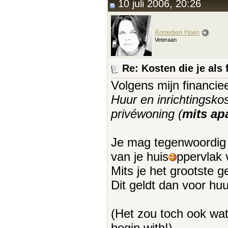
10 juli 2006, 20:26
Annedien Hoen
Veteraan
Re: Kosten die je als 
Volgens mijn financie
Huur en inrichtingsko
privéwoning (
mits ap
Je mag tegenwoordig n
van je huis
ppervlak 
Mits je het grootste g
Dit geldt dan voor huu
(Het zou toch ook wat z
begin with!)