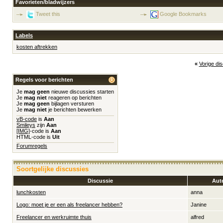
Favorieten/bladwijzers
Tweet this
Google Bookmarks
Labels
kosten aftrekken
«
Vorige di
Regels voor berichten
Je
mag geen
nieuwe discussies starten
Je
mag niet
reageren op berichten
Je
mag geen
bijlagen versturen
Je
mag niet
je berichten bewerken
vB-code
is
Aan
Smileys
zijn
Aan
[IMG]
-code is
Aan
HTML-code is
Uit
Forumregels
Soortgelijke discussies
Discussie
Aut
lunchkosten
anna
Logo: moet je er een als freelancer hebben?
Janine
Freelancer en werkruimte thuis
alfred