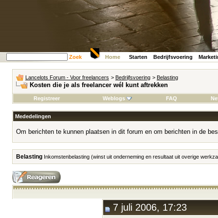
Zoek
Home
Starten
Bedrijfsvoering
Market
Lancelots Forum - Voor freelancers
>
Bedrijfsvoering
>
Belasting
Kosten die je als freelancer wél kunt aftrekken
Registreer
Weblogs
FAQ
Ne
Mededelingen
Om berichten te kunnen plaatsen in dit forum en om berichten in de bes
Belasting
Inkomstenbelasting (winst uit onderneming en resultaat uit overige werk
7 juli 2006, 17:23