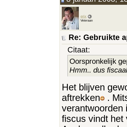
erix
Veteraan
Re: Gebruikte 
Citaat:
Oorspronkelijk ge
Hmm.. dus fiscaal 
Het blijven gewo
aftrekken
. Mit
verantwoorden is
fiscus vindt het 