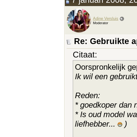
7 januari 2008, 2
Adine Versluis
Moderator
Re: Gebruikte 
Citaat:
Oorspronkelijk ge
Ik wil een gebrui
Reden:
* goedkoper dan 
* Is oud model wat
liefhebber...
)