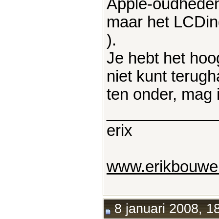
Apple-oudheden 
maar het LCDing
).
Je hebt het hoo
niet kunt terugh
ten onder, mag 
____________
erix
www.erikbouwer
8 januari 2008, 1