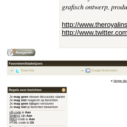
grafisch ontwerp, prod
http://www.theroyalin
http://www.twitter.co
Favorieten/bladwijzers
Tweet this
Google Bookmarks
«
Vorige di
Regels voor berichten
Je
mag geen
nieuwe discussies starten
Je
mag niet
reageren op berichten
Je
mag geen
bijlagen versturen
Je
mag niet
je berichten bewerken
vB-code
is
Aan
Smileys
zijn
Aan
[IMG]
-code is
Aan
HTML-code is
Uit