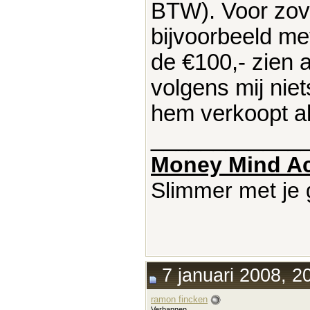
BTW). Voor zove
bijvoorbeeld me
de €100,- zien 
volgens mij nie
hem verkoopt a
____________
Money Mind A
Slimmer met je 
7 januari 2008, 2
ramon fincken
Verbannen