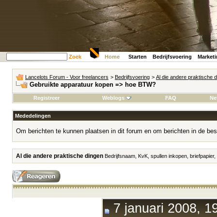
Zoek
Home
Starten
Bedrijfsvoering
Market
Lancelots Forum - Voor freelancers
>
Bedrijfsvoering
>
Al die andere praktische 
Gebruikte apparatuur kopen => hoe BTW?
Registreer
Weblogs
FAQ
Ne
Mededelingen
Om berichten te kunnen plaatsen in dit forum en om berichten in de bes
Al die andere praktische dingen
Bedrijfsnaam, KvK, spullen inkopen, briefpapier,
7 januari 2008, 1