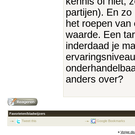
kennis of niet, 
partijen). En zo
het roepen van e
waarde. Een tari
inderdaad je m
ervaringsniveau)
onderhandelbaar
anders over?
Favorieten/bladwijzers
Tweet this
Google Bookmarks
«
Vorige di