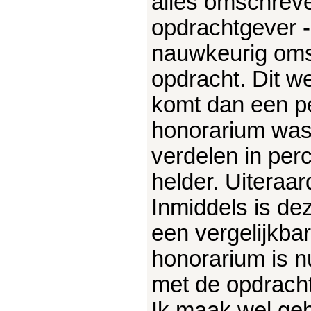
alles omschreve
opdrachtgever -
nauwkeurig oms
opdracht. Dit w
komt dan een p
honorarium was
verdelen in per
helder. Uiteraa
Inmiddels is d
een vergelijkba
honorarium is nu
met de opdracht
Ik maak wel ge