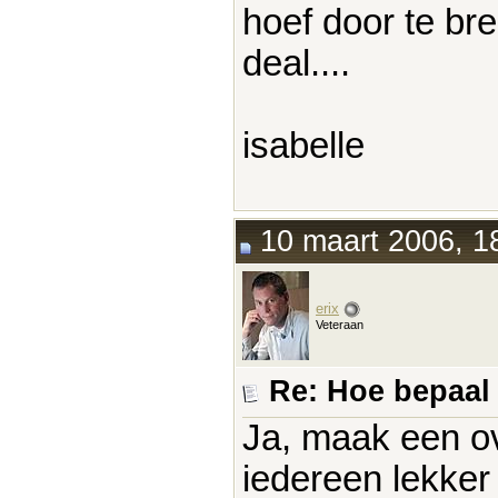
hoef door te br
deal....
isabelle
10 maart 2006, 1
erix
Veteraan
Re: Hoe bepaal j
Ja, maak een ov
iedereen lekker