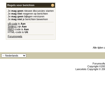
Regels voor berichten
Je
mag geen
nieuwe discussies starten
Je
mag niet
reageren op berichten
Je
mag geen
bijlagen versturen
Je
mag niet
je berichten bewerken
vB-code
is
Aan
Smileys
zijn
Aan
[IMG]
-code is
Aan
HTML-code is
Uit
Forumregels
Alle tijden
Forumsoftw
Copyright ©2000
Lancelots Copyright © 200