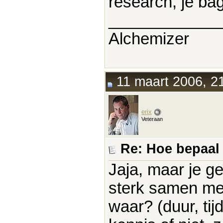
research, je ba
____________
Alchemizer
11 maart 2006, 2
erix
Veteraan
Re: Hoe bepaal j
Jaja, maar je g
sterk samen met 
waar? (duur, tij