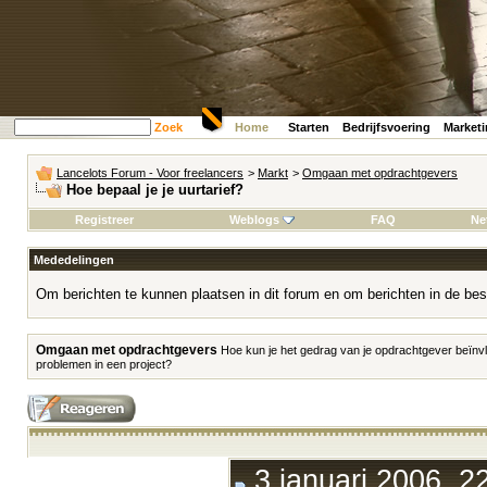
Zoek
Home
Starten
Bedrijfsvoering
Market
Lancelots Forum - Voor freelancers
>
Markt
>
Omgaan met opdrachtgevers
Hoe bepaal je je uurtarief?
Registreer
Weblogs
FAQ
Ne
Mededelingen
Om berichten te kunnen plaatsen in dit forum en om berichten in de bes
Omgaan met opdrachtgevers
Hoe kun je het gedrag van je opdrachtgever beïnvl
problemen in een project?
3 januari 2006, 2