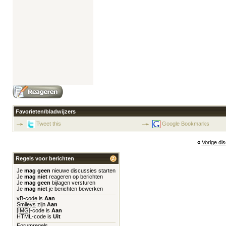
Favorieten/bladwijzers
Tweet this
Google Bookmarks
«
Vorige di
Regels voor berichten
Je
mag geen
nieuwe discussies starten
Je
mag niet
reageren op berichten
Je
mag geen
bijlagen versturen
Je
mag niet
je berichten bewerken
vB-code
is
Aan
Smileys
zijn
Aan
[IMG]
-code is
Aan
HTML-code is
Uit
Forumregels