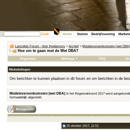
Zoek
Home
Starten
Bedrijfsvoering
Market
Lancelots Forum - Voor freelancers
>
Archief
>
Modelovereenkomsten (wet DBA)
Hoe om te gaan met de Wet DBA?
Registreer
Weblogs
FAQ
Ne
Mededelingen
Om berichten te kunnen plaatsen in dit forum en om berichten in de bes
Modelovereenkomsten (wet DBA)
In het Regeerakkoord 2017 werd aangekondi
herhaaldelijk uitgesteld.
25 oktober 2017, 11:51