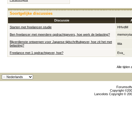
Soortgelijke discussies
Discussie
Starten met freelancen studie
HHvdM
Ben freelancer met meerdere opdrachtgevers, hoe werk de belasting?
memoryta
Bijverdienste ontwerpen voor Japanse tijdschriftuitgever, hoe zit het met
titia
belasting?
Freelance met 1 opdrachtgever, hoe?
Eva_
Alle tijden
Forumsoftw
Copyright ©2000
Lancelots Copyright © 200