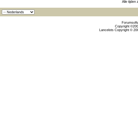
Alle tijden
Forumsoftw
Copyright ©2000
Lancelots Copyright © 200