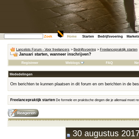
Zoek
Home
Starten
Bedrijfsvoering
Market
Lancelots Forum - Voor freelancers
>
Bedrijfsvoering
>
Freelancepraktijk starten
Januari starten, wanneer inschrijven?
Registreer
Weblogs
FAQ
Ne
Mededelingen
Om berichten te kunnen plaatsen in dit forum en om berichten in de bes
Freelancepraktijk starten
De formele en praktische dingen die je allemaal moet reg
30 augustus 2017