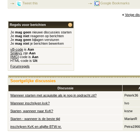
Tweet this
Google Bookmarks
«
Vorige di
Regels voor berichten
Je
mag geen
nieuwe discussies starten
Je
mag niet
reageren op berichten
Je
mag geen
bijlagen versturen
Je
mag niet
je berichten bewerken
vB-code
is
Aan
Smileys
zijn
Aan
[IMG]
-code is
Aan
HTML-code is
Uit
Forumregels
Soortgelijke discussies
Discussie
Wanneer starten met acquisitie als je nog in opdracht zit?
Peterk36
Wanneer inschrijven kvk?
Ivo
Starten, wanneer naar KvK?
kozw
Starten - wanneer is de beste tijd
MarianR
inschrijven KvK en afgifte BTW nr.
Petra1966