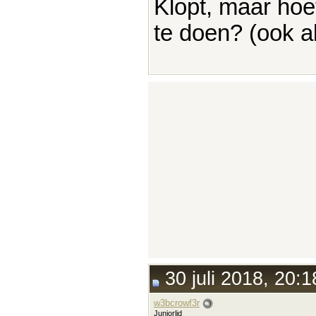
Klopt, maar hoef
te doen? (ook a
30 juli 2018, 20:1
w3bcrowf3r
Juniorlid