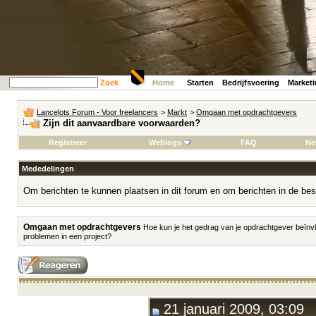
Zoek
Home
Starten
Bedrijfsvoering
Market
Lancelots Forum - Voor freelancers
>
Markt
>
Omgaan met opdrachtgevers
Zijn dit aanvaardbare voorwaarden?
Registreer
Weblogs
FAQ
Ne
Mededelingen
Om berichten te kunnen plaatsen in dit forum en om berichten in de bes
Omgaan met opdrachtgevers
Hoe kun je het gedrag van je opdrachtgever beïnvl
problemen in een project?
21 januari 2009, 03:09