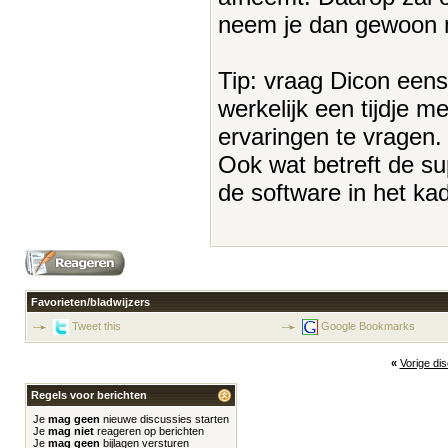
neem je dan gewoon ni
Tip: vraag Dicon eens
werkelijk een tijdje 
ervaringen te vragen.
Ook wat betreft de su
de software in het ka
Favorieten/bladwijzers
Tweet this
Google Bookmarks
«
Vorige di
Regels voor berichten
Je
mag geen
nieuwe discussies starten
Je
mag niet
reageren op berichten
Je
mag geen
bijlagen versturen