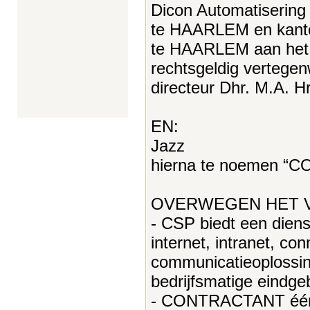
Dicon Automatisering 
te HAARLEM en kant
te HAARLEM aan het 
rechtsgeldig vertege
directeur Dhr. M.A. 
EN:
Jazz
hierna te noemen “
OVERWEGEN HET 
- CSP biedt een dien
internet, intranet, con
communicatieoplossing
bedrijfsmatige eindge
- CONTRACTANT één 