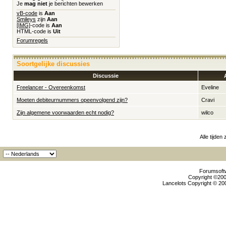
Je
mag niet
je berichten bewerken
vB-code
is
Aan
Smileys
zijn
Aan
[IMG]
-code is
Aan
HTML-code is
Uit
Forumregels
Soortgelijke discussies
Discussie
Freelancer - Overeenkomst
Eveline
Moeten debiteurnummers opeenvolgend zijn?
Cravi
Zijn algemene voorwaarden echt nodig?
wilco
Alle tijden
Forumsoftw
Copyright ©2000
Lancelots Copyright © 200