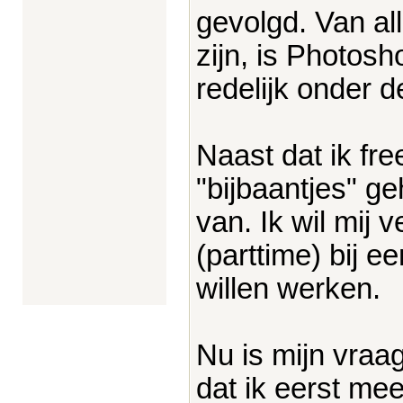
gevolgd. Van al
zijn, is Photosh
redelijk onder d
Naast dat ik fre
"bijbaantjes" g
van. Ik wil mij 
(parttime) bij 
willen werken.
Nu is mijn vraa
dat ik eerst me