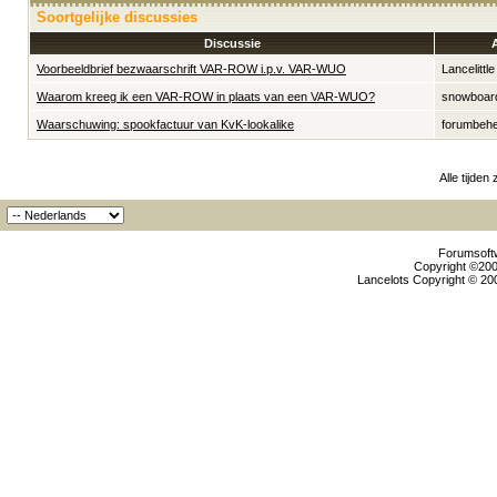
Soortgelijke discussies
Discussie
Voorbeeldbrief bezwaarschrift VAR-ROW i.p.v. VAR-WUO
Lancelittle
Waarom kreeg ik een VAR-ROW in plaats van een VAR-WUO?
snowboar
Waarschuwing: spookfactuur van KvK-lookalike
forumbeh
Alle tijden
Forumsoftw
Copyright ©2000
Lancelots Copyright © 200