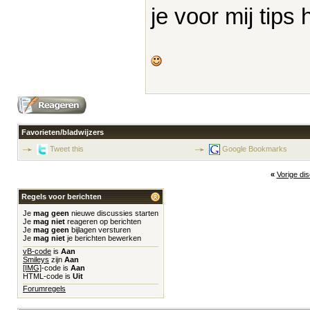
je voor mij tips
Favorieten/bladwijzers
Tweet this
Google Bookmarks
«
Vorige di
Regels voor berichten
Je
mag geen
nieuwe discussies starten
Je
mag niet
reageren op berichten
Je
mag geen
bijlagen versturen
Je
mag niet
je berichten bewerken
vB-code
is
Aan
Smileys
zijn
Aan
[IMG]
-code is
Aan
HTML-code is
Uit
Forumregels