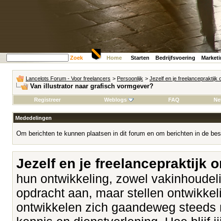
Zoek
Home
Starten
Bedrijfsvoering
Market
Lancelots Forum - Voor freelancers
>
Persoonlijk
>
Jezelf en je freelancepraktijk
Van illustrator naar grafisch vormgever?
Registreer
Weblogs
FAQ
Ne
Mededelingen
Om berichten te kunnen plaatsen in dit forum en om berichten in de bes
Jezelf en je freelancepraktijk 
hun ontwikkeling, zowel vakinhoudeli
opdracht aan, maar stellen ontwikk
ontwikkelen zich gaandeweg steeds 