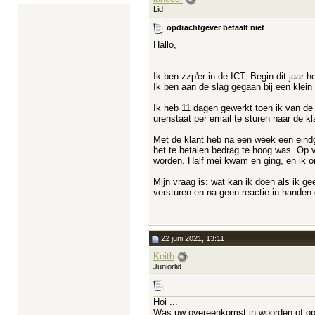
Lid
opdrachtgever betaalt niet
Hallo,
Ik ben zzp'er in de ICT. Begin dit jaar
Ik ben aan de slag gegaan bij een klein 
Ik heb 11 dagen gewerkt toen ik van d
urenstaat per email te sturen naar de 
Met de klant heb na een week een eind
het te betalen bedrag te hoog was. Op v
worden. Half mei kwam en ging, en ik on
Mijn vraag is: wat kan ik doen als ik g
versturen en na geen reactie in hande
22 juni 2021, 13:11
Keith
Juniorlid
Hoi ...
Was uw overeenkomst in woorden of op