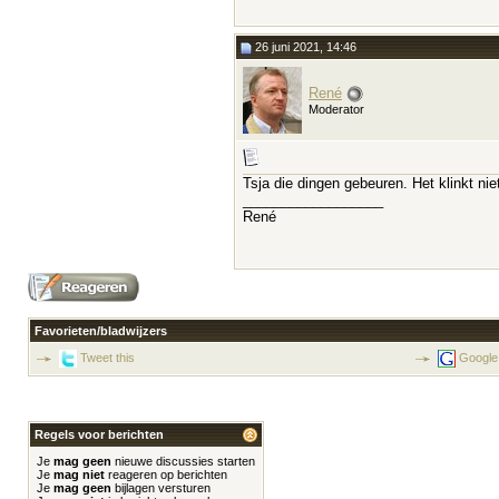
26 juni 2021, 14:46
René
Moderator
Tsja die dingen gebeuren. Het klinkt ni
__________________
René
Favorieten/bladwijzers
Tweet this
Google
Regels voor berichten
Je
mag geen
nieuwe discussies starten
Je
mag niet
reageren op berichten
Je
mag geen
bijlagen versturen