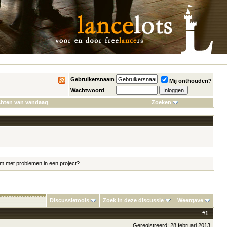
Gebruikersnaam
Mij onthouden?
Wachtwoord
chten van vandaag
Zoeken
om met problemen in een project?
Discussietools
Zoek in deze discussie
Weergave
#
1
Geregistreerd: 28 februari 2013