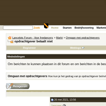
Zoek
Home
Starten
Bedrijfsvoering
Market
Lancelots Forum - Voor freelancers
>
Markt
>
Omgaan met opdrachtgevers
opdrachtgever betaalt niet
Registreer
Weblogs
Mededelingen
Om berichten te kunnen plaatsen in dit forum en om berichten in de bes
Omgaan met opdrachtgevers
Hoe kun je het gedrag van je opdrachtgever beïnvl
26 mei 2021, 13:56
lanceer