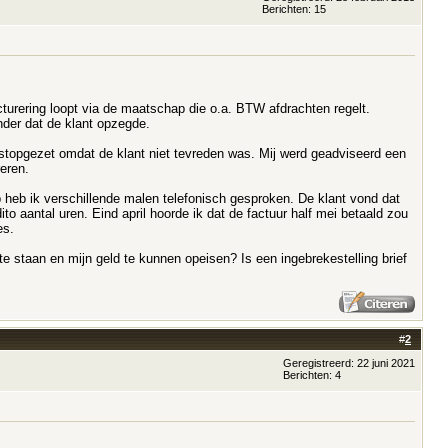
Berichten: 15
cturering loopt via de maatschap die o.a. BTW afdrachten regelt.
onder dat de klant opzegde.
stopgezet omdat de klant niet tevreden was. Mij werd geadviseerd een
eren.
heb ik verschillende malen telefonisch gesproken. De klant vond dat
o aantal uren. Eind april hoorde ik dat de factuur half mei betaald zou
es.
te staan en mijn geld te kunnen opeisen? Is een ingebrekestelling brief
#
2
Geregistreerd: 22 juni 2021
Berichten: 4