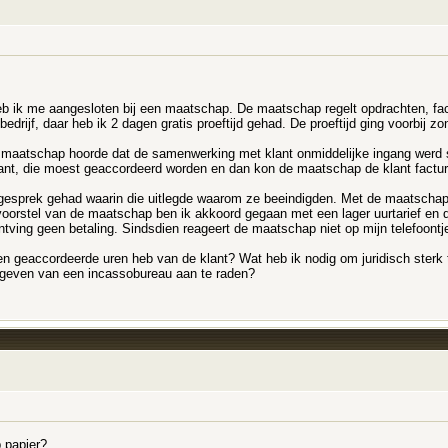
 heb ik me aangesloten bij een maatschap. De maatschap regelt opdrachten, fa
bedrijf, daar heb ik 2 dagen gratis proeftijd gehad. De proeftijd ging voorbij z
e maatschap hoorde dat de samenwerking met klant onmiddelijke ingang werd 
klant, die moest geaccordeerd worden en dan kon de maatschap de klant factur
gesprek gehad waarin die uitlegde waarom ze beeindigden. Met de maatschap 
oorstel van de maatschap ben ik akkoord gegaan met een lager uurtarief en dit
tving geen betaling. Sindsdien reageert de maatschap niet op mijn telefoontj
een geaccordeerde uren heb van de klant? Wat heb ik nodig om juridisch sterk 
n geven van een incassobureau aan te raden?
 papier?