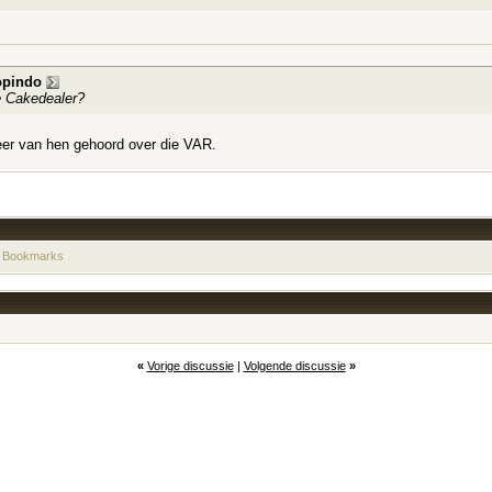
opindo
e Cakedealer?
eer van hen gehoord over die VAR.
 Bookmarks
«
Vorige discussie
|
Volgende discussie
»