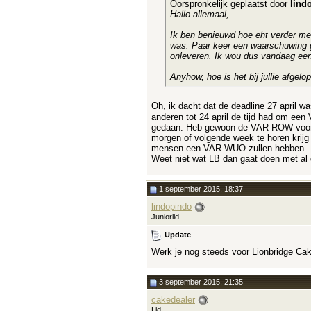
Oorspronkelijk geplaatst door
lind
Hallo allemaal,
Ik ben benieuwd hoe eht verder me
was. Paar keer een waarschuwing ge
onleveren. Ik wou dus vandaag een 
Anyhow, hoe is het bij jullie afgelo
Oh, ik dacht dat de deadline 27 april w
anderen tot 24 april de tijd had om ee
gedaan. Heb gewoon de VAR ROW voor 20
morgen of volgende week te horen krijg d
mensen een VAR WUO zullen hebben.
Weet niet wat LB dan gaat doen met al 
1 september 2015, 18:37
lindopindo
Juniorlid
Update
Werk je nog steeds voor Lionbridge Ca
3 september 2015, 21:35
cakedealer
Lid