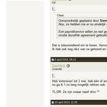
Lid
Citaat:
Oorspronkelijk geplaatst door
Siem
Nou, ze hebben me er nu eindelijk o
Een payrollservice willen ze niet 
omdat dezelfde agreement gebruikt wo
Dat is teleurstellend om te horen. Verve
Ik heb ook nog niks van ze gehoord en 
8 april 2014, 06:12
EpicHenk
Juniorlid
Heb 'extension' tot 1 mei, heb één of a
nu ga ik 't zo lang mogelijk rekken ook.
TL;DR: Ze zijn zwaar naief ofzo ^^
15 april 2014, 11:29