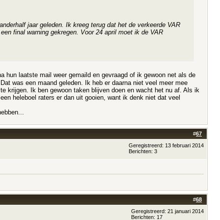
nderhalf jaar geleden. Ik kreeg terug dat het de verkeerde VAR
een final warning gekregen. Voor 24 april moet ik de VAR
na hun laatste mail weer gemaild en gevraagd of ik gewoon net als de
d. Dat was een maand geleden. Ik heb er daarna niet veel meer mee
rijgen. Ik ben gewoon taken blijven doen en wacht het nu af. Als ik
en heleboel raters er dan uit gooien, want ik denk niet dat veel
hebben...
#
67
Geregistreerd: 13 februari 2014
Berichten: 3
#
68
Geregistreerd: 21 januari 2014
Berichten: 17