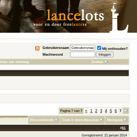
Gebruikersnaam
Mij onthouden?
Wachtwoord
chten van vandaag
Zoeken
<
1
2
3
4
5
6
Pagina 7 van 7
7
Discussietools
Zoek in deze discussie
Weergave
#
61
Geregistreerd: 21 januari 2014