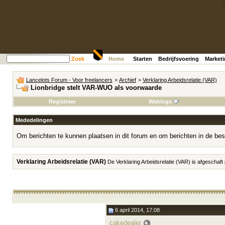
Zoek
Home
Starten
Bedrijfsvoering
Market
Lancelots Forum - Voor freelancers
>
Archief
>
Verklaring Arbeidsrelatie (VAR)
Lionbridge stelt VAR-WUO als voorwaarde
Registreer
Weblogs
Mededelingen
Om berichten te kunnen plaatsen in dit forum en om berichten in de bes
Verklaring Arbeidsrelatie (VAR)
De Verklaring Arbeidsrelatie (VAR) is afgeschaft
6 april 2014, 17:08
cakedealer