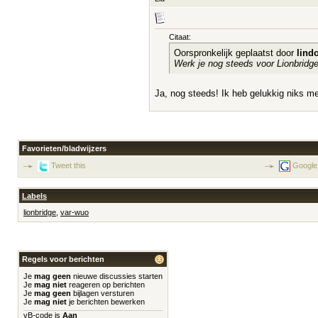
Citaat:
Oorspronkelijk geplaatst door
lind
Werk je nog steeds voor Lionbridg
Ja, nog steeds! Ik heb gelukkig niks m
Favorieten/bladwijzers
Tweet this
Google
Labels
lionbridge
,
var-wuo
Regels voor berichten
Je
mag geen
nieuwe discussies starten
Je
mag niet
reageren op berichten
Je
mag geen
bijlagen versturen
Je
mag niet
je berichten bewerken
vB-code
is
Aan