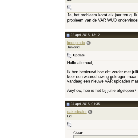
Ja, het probleem komt elk jaar terug. I
probleem van de VAR WUO ondervinden? H
22 april 2015, 13:12
lindopindo
Juniorlid
Update
Hallo allemaal,
Ik ben benieuwd hoe eht verder met jul
keer een waarschuwing gekregen maar er
vandaag een nieuwe VAR uploaden maar d
Anyhow, hoe is het bij jullie afgelopen?
24 april 2015, 01:35
cakedealer
Lid
Citaat: