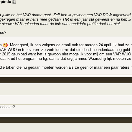
opindo
t jullie en het VAR drama gaat. Zelf heb ik gewoon een VAR ROW ingeleverd a
kregen maar er neits mee gedaan. Het is een jaar stil geweest en nu heb ik 
nieuwe VAR uploaden maar de link van candidate profile doet het niet.
pen?
as
. Maar goed, ik heb volgens de email ook tot morgen 24 april. Ik had ze 
n VAR WUO in te leveren. Ze vertelden mij dat die deadline inderdaad nog gol
15 geupload want het is gewoon niet mogelijk voor mij om een VAR WUO te k
at ik uit het programma lig, dan is dat erg jammer. Waarschijnlijk moeten ze e
die taken die nu gedaan moeten worden als ze geen of maar een paar raters 
kedealer?