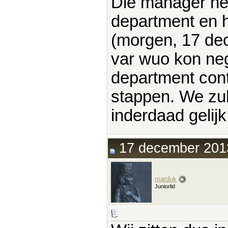
Die manager hee
department en he
(morgen, 17 dec
var wuo kon neg
department con
stappen. We zul
inderdaad gelij
17 december 2013
marduk
Juniorlid