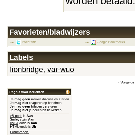
worden betaald
Favorieten/bladwijzers
Tweet this
Google Bookmarks
Labels
lionbridge
,
var-wuo
«
Vorige di
Regels voor berichten
Je
mag geen
nieuwe discussies starten
Je
mag niet
reageren op berichten
Je
mag geen
bijlagen versturen
Je
mag niet
je berichten bewerken
vB-code
is
Aan
Smileys
zijn
Aan
[IMG]
-code is
Aan
HTML-code is
Uit
Forumregels