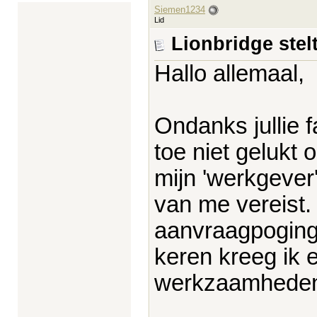
Siemen1234
Lid
Lionbridge ste
Hallo allemaal,
Ondanks jullie f
toe niet geluk
mijn 'werkgever'
van me vereist. 
aanvraagpoging
keren kreeg ik 
werkzaamheden