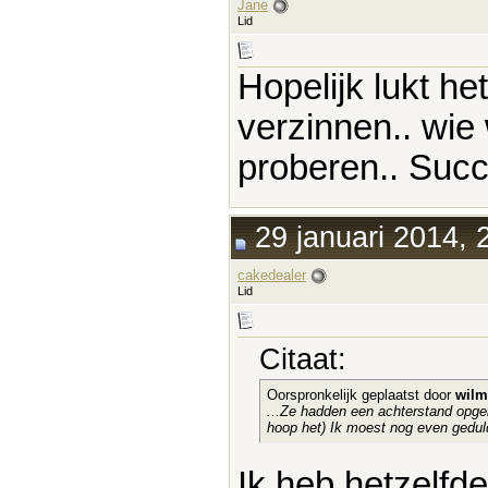
Jane
Lid
Hopelijk lukt het
verzinnen.. wie
proberen.. Suc
29 januari 2014, 
cakedealer
Lid
Citaat:
Oorspronkelijk geplaatst door
wilm
...Ze hadden een achterstand opgel
hoop het) Ik moest nog even gedul
Ik heb hetzelfd