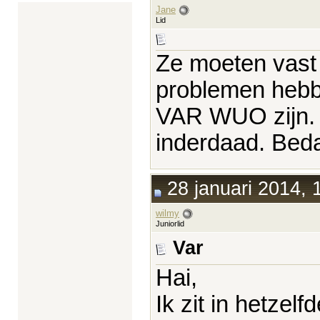
Jane
Lid
Ze moeten vast
problemen hebbe
VAR WUO zijn. H
inderdaad. Bedan
28 januari 2014, 
wilmy
Juniorlid
Var
Hai,
Ik zit in hetzelfd