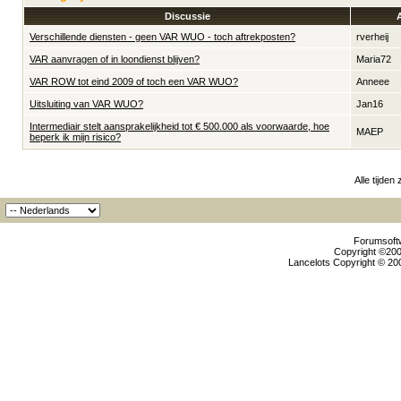
Discussie
Verschillende diensten - geen VAR WUO - toch aftrekposten?
rverheij
VAR aanvragen of in loondienst blijven?
Maria72
VAR ROW tot eind 2009 of toch een VAR WUO?
Anneee
Uitsluiting van VAR WUO?
Jan16
Intermediair stelt aansprakelijkheid tot € 500.000 als voorwaarde, hoe
MAEP
beperk ik mijn risico?
Alle tijden
Forumsoftw
Copyright ©2000
Lancelots Copyright © 200