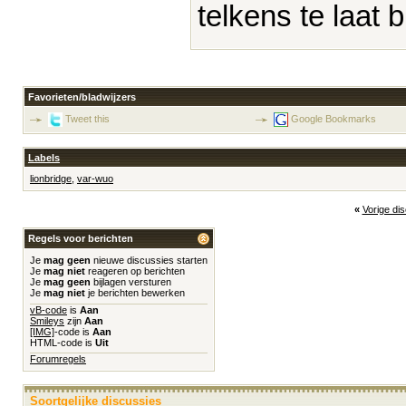
telkens te laat bi
Favorieten/bladwijzers
Tweet this
Google Bookmarks
Labels
lionbridge
,
var-wuo
«
Vorige di
Regels voor berichten
Je
mag geen
nieuwe discussies starten
Je
mag niet
reageren op berichten
Je
mag geen
bijlagen versturen
Je
mag niet
je berichten bewerken
vB-code
is
Aan
Smileys
zijn
Aan
[IMG]
-code is
Aan
HTML-code is
Uit
Forumregels
Soortgelijke discussies