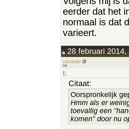
Volgens mij is d
eerder dat het in
normaal is dat 
varieert.
28 februari 2014,
cakedealer
Lid
Citaat:
Oorspronkelijk ge
Hmm als er weinig 
toevallig een "ha
komen" door nu o