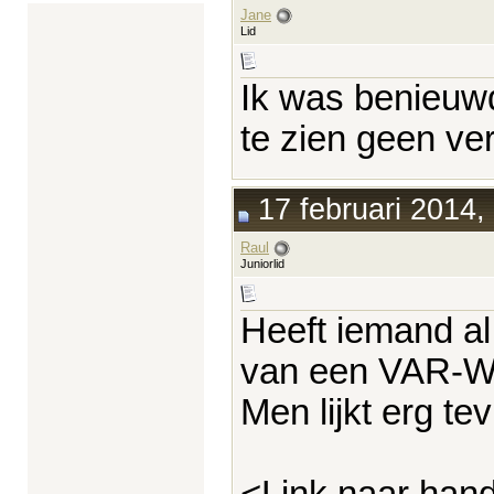
Jane
Lid
Ik was benieuwd
te zien geen ve
17 februari 2014,
Raul
Juniorlid
Heeft iemand al
van een VAR-WU
Men lijkt erg te
<Link naar hand