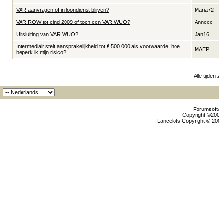
VAR aanvragen of in loondienst blijven?
Maria72
VAR ROW tot eind 2009 of toch een VAR WUO?
Anneee
Uitsluiting van VAR WUO?
Jan16
Intermediair stelt aansprakelijkheid tot € 500.000 als voorwaarde, hoe
MAEP
beperk ik mijn risico?
Alle tijden
Forumsoftw
Copyright ©2000
Lancelots Copyright © 200