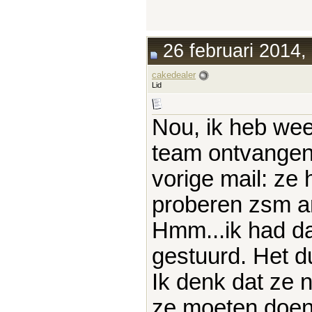
26 februari 2014,
cakedealer
Lid
Nou, ik heb wee
team ontvangen e
vorige mail: ze 
proberen zsm an
Hmm...ik had da
gestuurd. Het du
Ik denk dat ze 
ze moeten doen