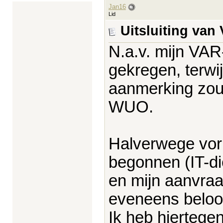
Jan16
Lid
Uitsluiting va
N.a.v. mijn VA
gekregen, terwij
aanmerking zo
WUO.
Halverwege vorig
begonnen (IT-die
en mijn aanvra
eveneens belo
Ik heb hiertege