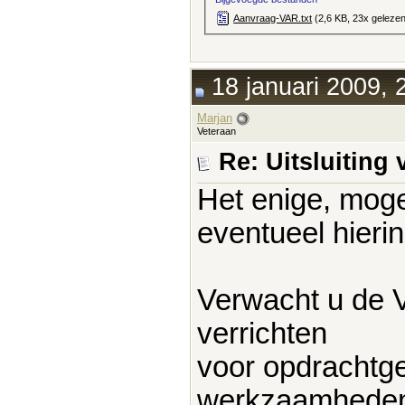
Aanvraag-VAR.txt‎
(2,6 KB, 23x geleze
18 januari 2009, 
Marjan
Veteraan
Re: Uitsluitin
Het enige, mogel
eventueel hierin
Verwacht u de
verrichten
voor opdrachtg
werkzaamheden