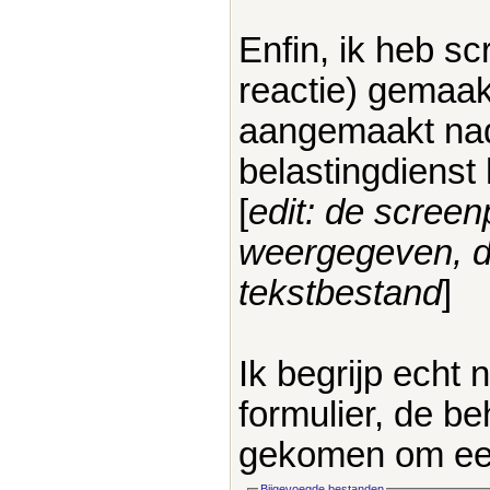
Enfin, ik heb sc
reactie) gemaa
aangemaakt nad
belastingdienst
[
edit: de screen
weergegeven, da
tekstbestand
]
Ik begrijp echt 
formulier, de be
gekomen om ee
Bijgevoegde bestanden